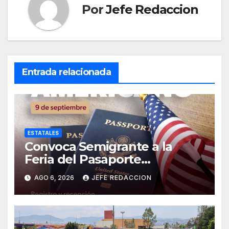
Por
Jefe Redaccion
Entrada relacionada
ESTATALES
Convoca Semigrante a la
Feria del Pasaporte
Estadounidense 2026
AGO 6, 2026
JEFE REDACCION