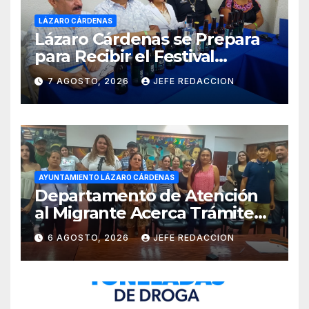
LÁZARO CÁRDENAS
Lázaro Cárdenas se Prepara
para Recibir el Festival
Internacional de la Cerveza
7 AGOSTO, 2026
JEFE REDACCION
Costa de Michoacán 2026
AYUNTAMIENTO LÁZARO CÁRDENAS
Departamento de Atención
al Migrante Acerca Trámite
de Pasaportes
6 AGOSTO, 2026
JEFE REDACCION
Estadounidenses a
Residentes de Lázaro
Cárdenas