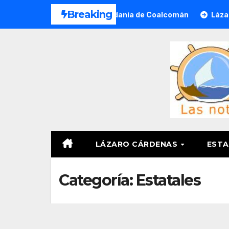
Saltar
Breaking
a a Víctimas y Ciudadanía de Coalcomán
Lázaro Cárdenas
al
contenido
LÁZARO CÁRDENAS
ESTA
Categoría:
Estatales