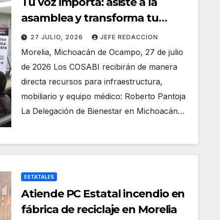
Tu voz importa: asiste a la
asamblea y transforma tu
clínica del IMSS-Bienestar
27 JULIO, 2026
JEFE REDACCION
Morelia, Michoacán de Ocampo, 27 de julio
de 2026 Los COSABI recibirán de manera
directa recursos para infraestructura,
mobiliario y equipo médico: Roberto Pantoja
La Delegación de Bienestar en Michoacán…
ESTATALES
Atiende PC Estatal incendio en
fábrica de reciclaje en Morelia