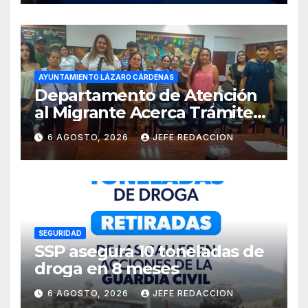
AYUNTAMIENTO LÁZARO CÁRDENAS
Departamento de Atención
al Migrante Acerca Trámite
de Pasaportes
6 AGOSTO, 2026
JEFE REDACCION
Estadounidenses a
Residentes de Lázaro
Cárdenas
SEGURIDAD
SSP asegura 10 toneladas de
droga en 8 meses
6 AGOSTO, 2026
JEFE REDACCION