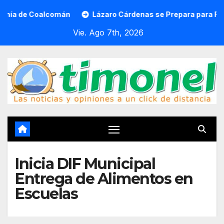
Saltar
 de Coalcomán
Lázaro Cárdenas se Prepara para Recibir e
al
Vie. Ago 7th, 2026
contenido
Inicia DIF Municipal
Entrega de Alimentos en
Escuelas