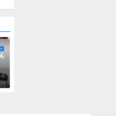
AS
l,