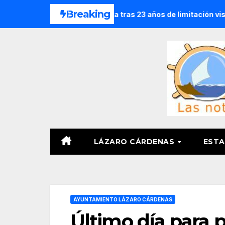
Saltar
Breaking
con catarata congénita tras 23 años de limitación visual
E
al
contenido
LÁZARO CÁRDENAS
ESTA
AYUNTAMIENTO LÁZARO CÁRDENAS
Último día para p