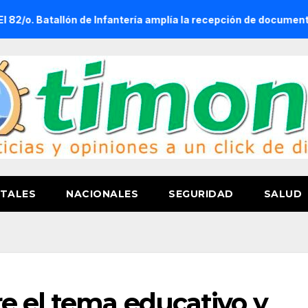
allón de Infantería amplía la recepción de documentos para obten
TALES
NACIONALES
SEGURIDAD
SALUD
e el tema educativo y