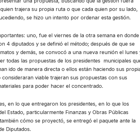
 presentar una propuesta, buscando que la gestión fuera
uien trajera su propia ruta o que cada quien por su lado,
ediendo, se hizo un intento por ordenar esta gestión.
ortantes: uno, fue el viernes de la otra semana en donde
on 4 diputados y se definió el método; después de que se
ormatos y demás, se convocó a una nueva reunión el lunes 
er todas las propuestas de los presidentes municipales qu
han ido de manera directa o ellos están haciendo sus propi
o consideraran viable trajeran sus propuestas con sus
materiales para poder hacer el concentrado.
es, en lo que entregaron los presidentes, en lo que los
el Estado, particularmente Finanzas y Obras Públicas
también cómo se proyectó, se entregó el paquete ante la
de Diputados.