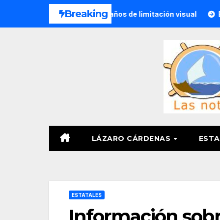
Saltar
Breaking
a congénita tras 23 años de limitación visual
El 82/o. Bat
al
contenido
LÁZARO CÁRDENAS
ESTA
ESTATALES
Información sobr