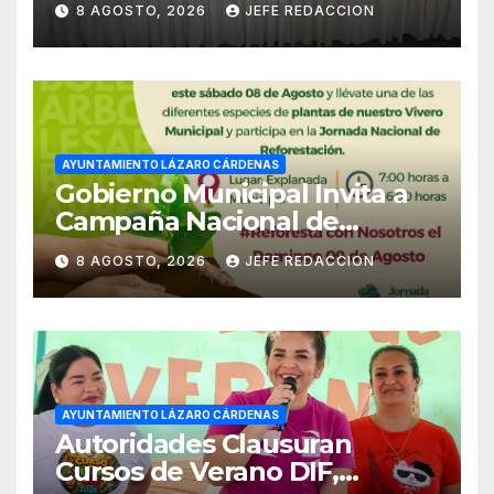
8 AGOSTO, 2026
JEFE REDACCION
Empleado Municipal
AYUNTAMIENTO LÁZARO CÁRDENAS
Gobierno Municipal Invita a
Campaña Nacional de
Reforestación
8 AGOSTO, 2026
JEFE REDACCION
AYUNTAMIENTO LÁZARO CÁRDENAS
Autoridades Clausuran
Cursos de Verano DIF,