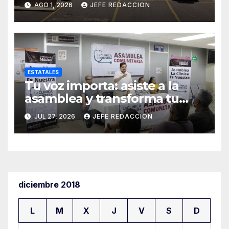
AGO 1, 2026
JEFE REDACCION
Interinstitucionales
ESTATALES
Tu voz importa: asiste a la
asamblea y transforma tu
clínica del IMSS-Bienestar
JUL 27, 2026
JEFE REDACCION
diciembre 2018
L
M
X
J
V
S
D