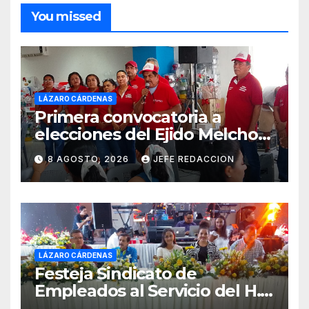
You missed
LÁZARO CÁRDENAS
Primera convocatoria a
elecciones del Ejido Melchor
Ocampo en Lázaro Cárdenas
8 AGOSTO, 2026
JEFE REDACCION
el domingo
LÁZARO CÁRDENAS
Festeja Sindicato de
Empleados al Servicio del H.
Ayuntamiento de LZC Día del