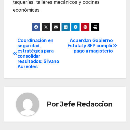
taquerías, talleres mecánicos y cocinas
económicas.
Coordinación en
Acuerdan Gobierno
Navegación
seguridad,
Estatal y SEP cumplir
estratégica para
pago a magisterio
de
consolidar
resultados: Silvano
entradas
Aureoles
Por
Jefe Redaccion