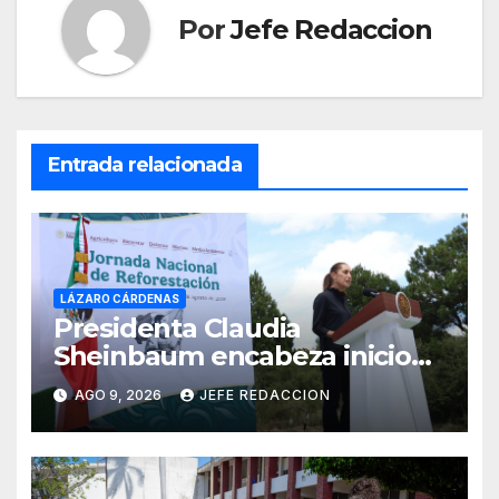
Por
Jefe Redaccion
Entrada relacionada
LÁZARO CÁRDENAS
Presidenta Claudia
Sheinbaum encabeza inicio
de la Jornada Nacional de
AGO 9, 2026
JEFE REDACCION
Reforestación 2026