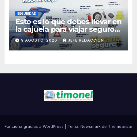
SEGURIDAD
Esto es lo que debes llevar en
la cajuela para viajar seguro
por carretera
9 AGOSTO, 2026
JEFE REDACCION
Funciona gracias a WordPress
|
Tema:
Newsmark
de
Themeansar