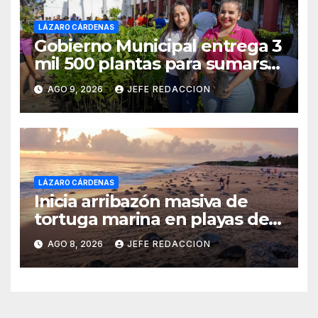
LÁZARO CÁRDENAS
Gobierno Municipal entrega 3
mil 500 plantas para sumarse
a la Jornada Nacional de
AGO 9, 2026
JEFE REDACCION
Reforestación
LÁZARO CÁRDENAS
Inicia arribazón masiva de
tortuga marina en playas de
Michoacán
AGO 8, 2026
JEFE REDACCION