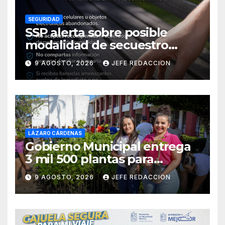
SEGURIDAD
SSP alerta sobre posible
modalidad de secuestro
virtual
9 AGOSTO, 2026
JEFE REDACCION
LÁZARO CÁRDENAS
Gobierno Municipal entrega
3 mil 500 plantas para
sumarse a la Jornada
9 AGOSTO, 2026
JEFE REDACCION
Nacional de Reforestación