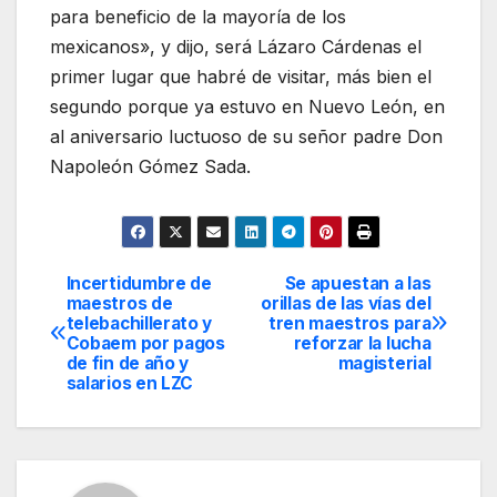
para beneficio de la mayoría de los
mexicanos», y dijo, será Lázaro Cárdenas el
primer lugar que habré de visitar, más bien el
segundo porque ya estuvo en Nuevo León, en
al aniversario luctuoso de su señor padre Don
Napoleón Gómez Sada.
Incertidumbre de
Se apuestan a las
Navegación
maestros de
orillas de las vías del
telebachillerato y
tren maestros para
de
Cobaem por pagos
reforzar la lucha
de fin de año y
magisterial
entradas
salarios en LZC