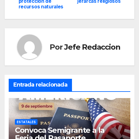
protección de
jerarcas religiosos
entradas
recursos naturales
Por
Jefe Redaccion
Entrada relacionada
ESTATALES
Convoca Semigrante a la
Feria del Pasaporte