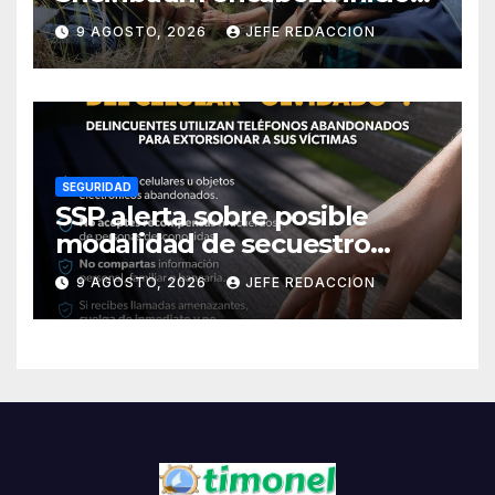
de la Jornada Nacional de
9 AGOSTO, 2026
JEFE REDACCION
Reforestación 2026
SEGURIDAD
SSP alerta sobre posible
modalidad de secuestro
virtual
9 AGOSTO, 2026
JEFE REDACCION