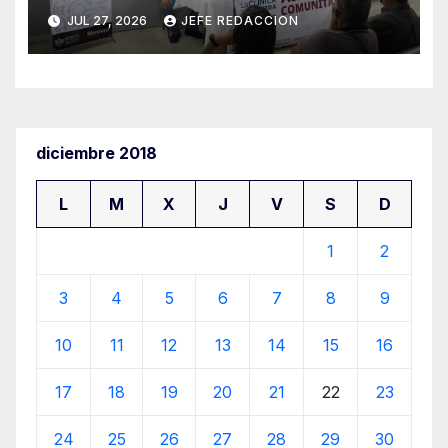
clínica del IMSS-Bienestar
JUL 27, 2026
JEFE REDACCION
diciembre 2018
L
M
X
J
V
S
D
1
2
3
4
5
6
7
8
9
10
11
12
13
14
15
16
17
18
19
20
21
22
23
24
25
26
27
28
29
30