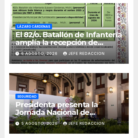
LÁZARO CÁRDENAS
El 82/o. Batallón de Infantería
amplía la recepción de
documentos para obtener La
6 AGOSTO, 2026
JEFE REDACCION
Catilla del Servicio Militar
Nacional
SEGURIDAD
Presidenta presenta la
Jornada Nacional de
Reforestación 2026; se
5 AGOSTO, 2026
JEFE REDACCION
realizará el 9 de agosto y se
plantarán 6.6 millones de