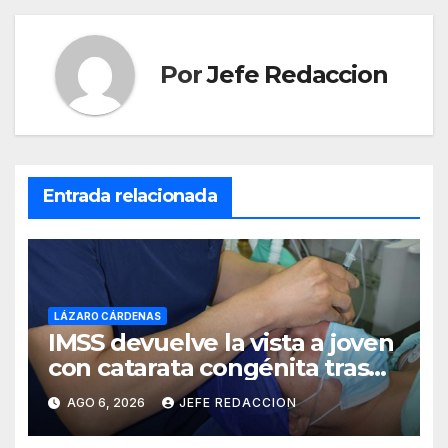
Por
Jefe Redaccion
Entrada relacionada
LÁZARO CÁRDENAS
IMSS devuelve la vista a joven
con catarata congénita tras
23 años de limitación visual
AGO 6, 2026
JEFE REDACCION