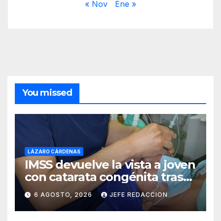
« Nov
Ene »
You missed
LÁZARO CÁRDENAS
IMSS devuelve la vista a joven
con catarata congénita tras
23 años de limitación visual
6 AGOSTO, 2026
JEFE REDACCION