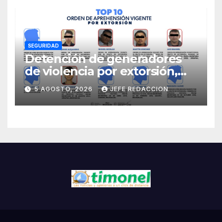
árboles y plantas
SEGURIDAD
Detención de generadores
de violencia por extorsión,
pilar de la estrategia estatal:
5 AGOSTO, 2026
JEFE REDACCION
SSP