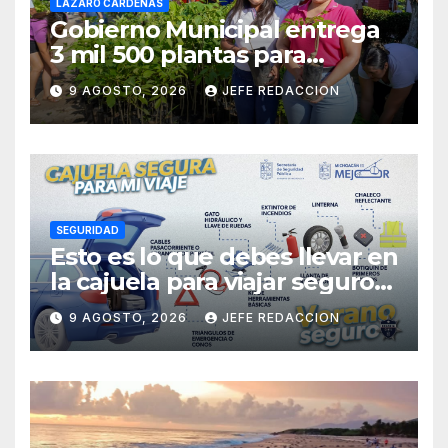
LÁZARO CÁRDENAS
Gobierno Municipal entrega
3 mil 500 plantas para
sumarse a la Jornada
9 AGOSTO, 2026
JEFE REDACCION
Nacional de Reforestación
SEGURIDAD
Esto es lo que debes llevar en
la cajuela para viajar seguro
por carretera
9 AGOSTO, 2026
JEFE REDACCION