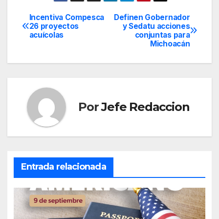
Incentiva Compesca
Definen Gobernador
Navegación
26 proyectos
y Sedatu acciones
acuícolas
conjuntas para
de
Michoacán
entradas
Por
Jefe Redaccion
Entrada relacionada