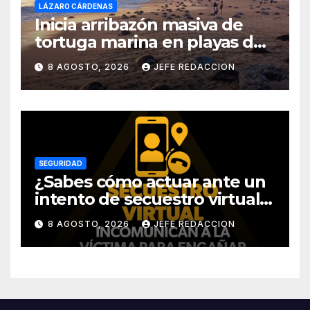
LÁZARO CÁRDENAS
Inicia arribazón masiva de
tortuga marina en playas de
Michoacán
8 AGOSTO, 2026
JEFE REDACCION
SEGURIDAD
¿Sabes cómo actuar ante un
intento de secuestro virtual?
La SSP te guía para evitarlo
8 AGOSTO, 2026
JEFE REDACCION