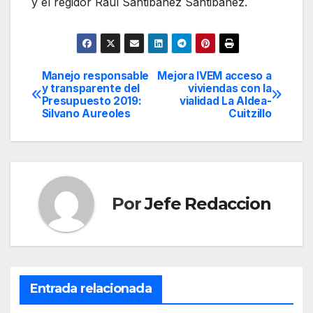
y el regidor Raúl Santibañez Santibañez.
Manejo responsable
Mejora IVEM acceso a
Navegación
y transparente del
viviendas con la
Presupuesto 2019:
vialidad La Aldea-
de
Silvano Aureoles
Cuitzillo
entradas
Por
Jefe Redaccion
Entrada relacionada