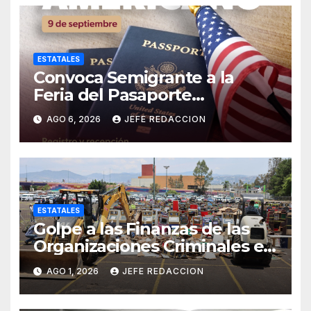
ESTATALES
Convoca Semigrante a la
Feria del Pasaporte
Estadounidense 2026
AGO 6, 2026
JEFE REDACCION
ESTATALES
Golpe a las Finanzas de las
Organizaciones Criminales en
Operativos
AGO 1, 2026
JEFE REDACCION
Interinstitucionales