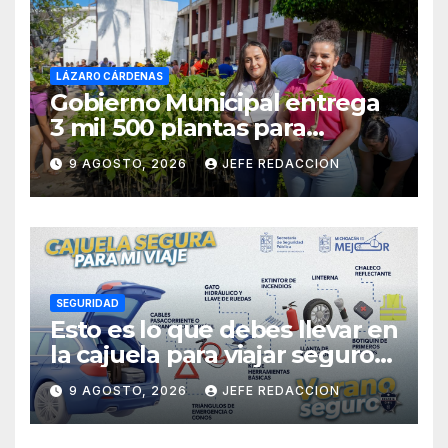
LÁZARO CÁRDENAS
Gobierno Municipal entrega
3 mil 500 plantas para
sumarse a la Jornada
9 AGOSTO, 2026
JEFE REDACCION
Nacional de Reforestación
SEGURIDAD
Esto es lo que debes llevar en
la cajuela para viajar seguro
por carretera
9 AGOSTO, 2026
JEFE REDACCION