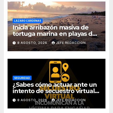
LÁZARO CÁRDENAS
Inicia arribazón masiva de
tortuga marina en playas de
Michoacán
8 AGOSTO, 2026
JEFE REDACCION
SEGURIDAD
¿Sabes cómo actuar ante un
intento de secuestro virtual?
La SSP te guía para evitarlo
8 AGOSTO, 2026
JEFE REDACCION