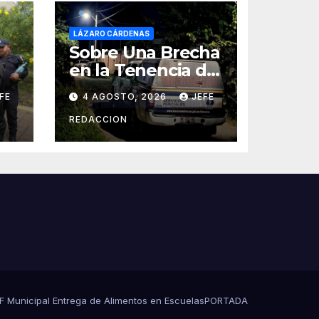
LÁZARO CÁRDENAS
Sobre Una Brecha
en la Tenencia de
Las Guacamayas
FE
4 AGOSTO, 2026
JEFE
de LZC. Asesinan
ca
a balazos a un
REDACCION
Hombre
DIF Municipal Entrega de Alimentos en Escuelas
PORTADA