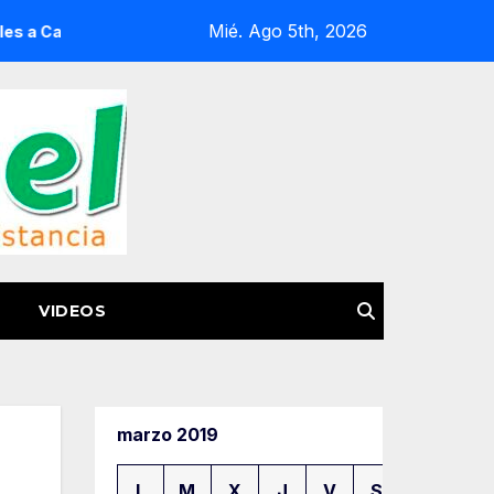
Mié. Ago 5th, 2026
 de Miseria
Guardia Civil fortalece su capacidad operati
VIDEOS
marzo 2019
L
M
X
J
V
S
D