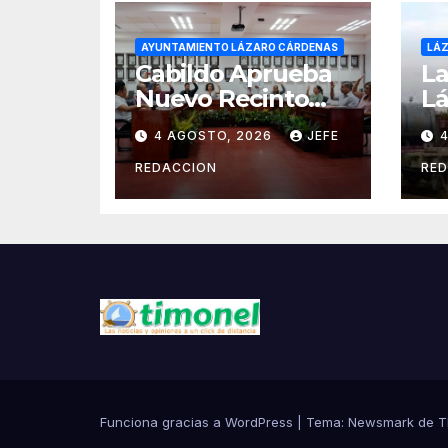
AYUNTAMIENTO LÁZARO CÁRDENAS
LÁ
Cabildo Aprueba
La
Nuevo Recinto
Lá
para 2do. Informe
S
4 AGOSTO, 2026
JEFE
de Gobierno
R
Municipal
Na
REDACCION
RE
Ca
Funciona gracias a WordPress
|
Tema:
Newsmark
de
T