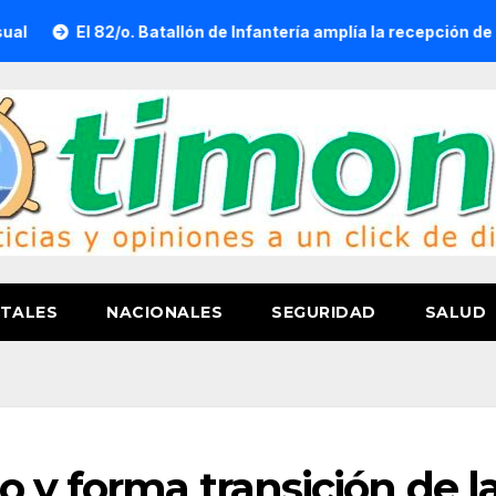
El 82/o. Batallón de Infantería amplía la recepción de documento
TALES
NACIONALES
SEGURIDAD
SALUD
 y forma transición de l