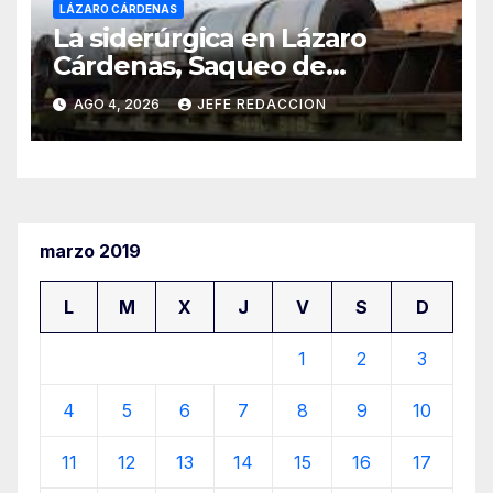
LÁZARO CÁRDENAS
La siderúrgica en Lázaro
Cárdenas, Saqueo de
Recursos Naturales a Cambio
AGO 4, 2026
JEFE REDACCION
de Miseria
marzo 2019
L
M
X
J
V
S
D
1
2
3
4
5
6
7
8
9
10
11
12
13
14
15
16
17