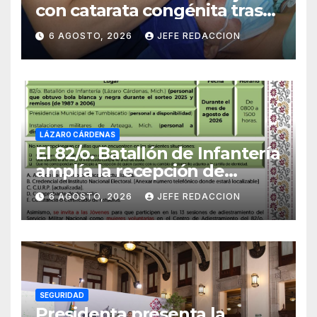
con catarata congénita tras
23 años de limitación visual
6 AGOSTO, 2026
JEFE REDACCION
LÁZARO CÁRDENAS
El 82/o. Batallón de Infantería
amplía la recepción de
documentos para obtener La
6 AGOSTO, 2026
JEFE REDACCION
Catilla del Servicio Militar
Nacional
SEGURIDAD
Presidenta presenta la