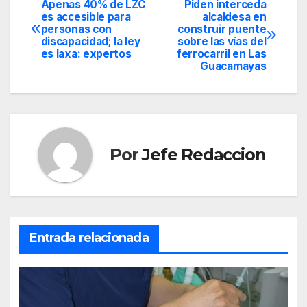
Apenas 40% de LZC
Piden interceda
Navegación
es accesible para
alcaldesa en
personas con
construir puente
de
discapacidad; la ley
sobre las vías del
es laxa: expertos
ferrocarril en Las
entradas
Guacamayas
Por
Jefe Redaccion
Entrada relacionada