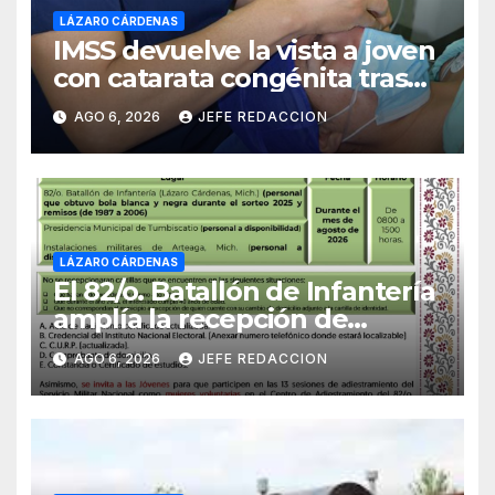
LÁZARO CÁRDENAS
IMSS devuelve la vista a joven
con catarata congénita tras
23 años de limitación visual
AGO 6, 2026
JEFE REDACCION
LÁZARO CÁRDENAS
El 82/o. Batallón de Infantería
amplía la recepción de
documentos para obtener La
AGO 6, 2026
JEFE REDACCION
Catilla del Servicio Militar
Nacional