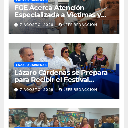
FGE Acerca Atención
Especializada a Víctimas y
Ciudadanía de Coalcomán
7 AGOSTO, 2026
JEFE REDACCION
LÁZARO CÁRDENAS
Lázaro Cárdenas se Prepara
para Recibir el Festival
Internacional de la Cerveza
7 AGOSTO, 2026
JEFE REDACCION
Costa de Michoacán 2026