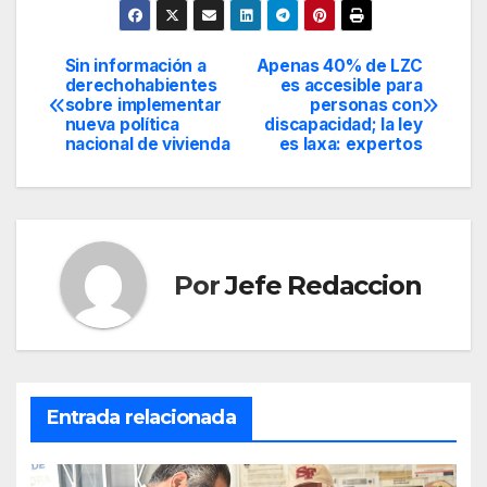
Sin información a
Apenas 40% de LZC
Navegación
derechohabientes
es accesible para
sobre implementar
personas con
de
nueva política
discapacidad; la ley
nacional de vivienda
es laxa: expertos
entradas
Por
Jefe Redaccion
Entrada relacionada