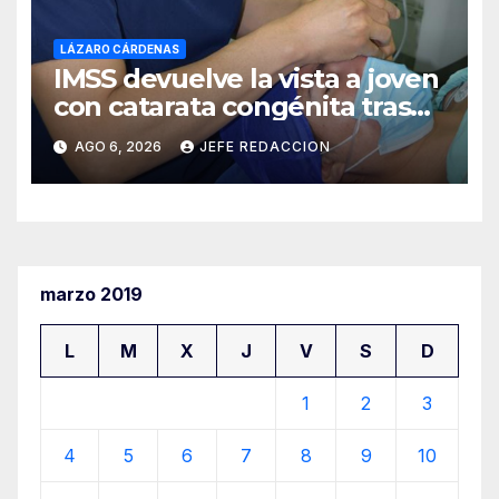
LÁZARO CÁRDENAS
IMSS devuelve la vista a joven
con catarata congénita tras
23 años de limitación visual
AGO 6, 2026
JEFE REDACCION
marzo 2019
L
M
X
J
V
S
D
1
2
3
4
5
6
7
8
9
10