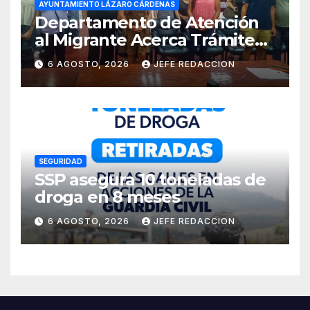
AYUNTAMIENTO LÁZARO CÁRDENAS
Departamento de Atención
al Migrante Acerca Trámite
de Pasaportes
6 AGOSTO, 2026
JEFE REDACCION
Estadounidenses a
Residentes de Lázaro
Cárdenas
SEGURIDAD
SSP asegura 10 toneladas de
droga en 8 meses
6 AGOSTO, 2026
JEFE REDACCION