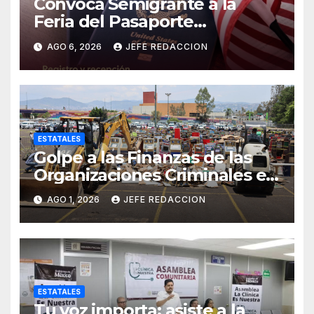
Convoca Semigrante a la
Feria del Pasaporte
Estadounidense 2026
AGO 6, 2026
JEFE REDACCION
ESTATALES
Golpe a las Finanzas de las
Organizaciones Criminales en
Operativos
AGO 1, 2026
JEFE REDACCION
Interinstitucionales
ESTATALES
Tu voz importa: asiste a la