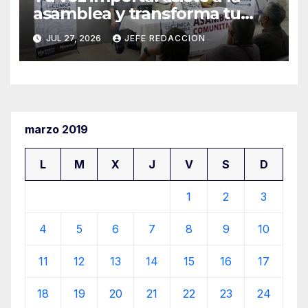
asamblea y transforma tu
clínica del IMSS-Bienestar
JUL 27, 2026
JEFE REDACCION
marzo 2019
L
M
X
J
V
S
D
1
2
3
4
5
6
7
8
9
10
11
12
13
14
15
16
17
18
19
20
21
22
23
24