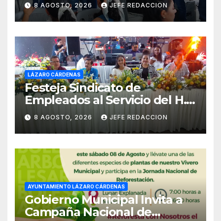
Ocampo en Lázaro Cárdenas
8 AGOSTO, 2026
JEFE REDACCION
el domingo
LÁZARO CÁRDENAS
Festeja Sindicato de
Empleados al Servicio del H.
Ayuntamiento de LZC Día del
8 AGOSTO, 2026
JEFE REDACCION
Empleado Municipal
AYUNTAMIENTO LÁZARO CÁRDENAS
Gobierno Municipal Invita a
Campaña Nacional de