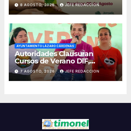
Reforestación
8 AGOSTO, 2026
JEFE REDACCION
AYUNTAMIENTO LÁZARO CÁRDENAS
Autoridades Clausuran
Cursos de Verano DIF,
Seguridad Pública y Casa de
7 AGOSTO, 2026
JEFE REDACCION
Cultura 2026