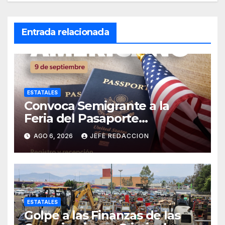
Entrada relacionada
ESTATALES
Convoca Semigrante a la
Feria del Pasaporte
Estadounidense 2026
AGO 6, 2026
JEFE REDACCION
ESTATALES
Golpe a las Finanzas de las