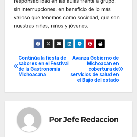
responsabilidad en las aulas frente a grupo,
sin interrupciones, en beneficio de lo más
valioso que tenemos como sociedad, que son
nuestras niñas, niños y jóvenes.
Continúa la fiesta de
Avanza Gobierno de
Navegación
sabores en el Festival
Michoacán en
de la Gastronomía
cobertura de
de
Michoacana
servicios de salud en
el Bajío del estado
entradas
Por
Jefe Redaccion