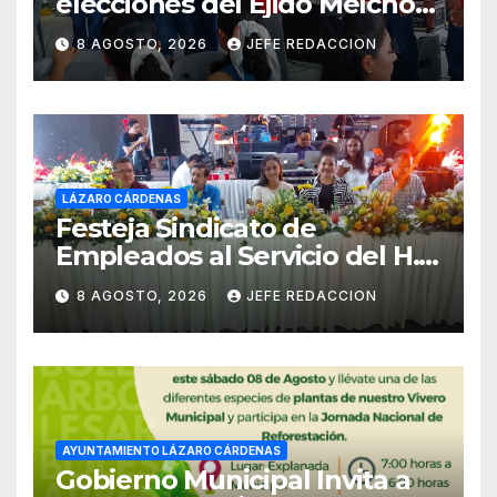
elecciones del Ejido Melchor
Ocampo en Lázaro Cárdenas
8 AGOSTO, 2026
JEFE REDACCION
el domingo
LÁZARO CÁRDENAS
Festeja Sindicato de
Empleados al Servicio del H.
Ayuntamiento de LZC Día del
8 AGOSTO, 2026
JEFE REDACCION
Empleado Municipal
AYUNTAMIENTO LÁZARO CÁRDENAS
Gobierno Municipal Invita a