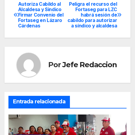
Autoriza Cabildo al
Peligra el recurso del
Navegación
Alcaldesa y Sindico
Fortaseg para LZC
Firmar Convenio del
habrá sesión de
de
Fortaseg en Lázaro
cabildo para autorizar
Cárdenas
a síndico y alcaldesa
entradas
Por
Jefe Redaccion
Entrada relacionada