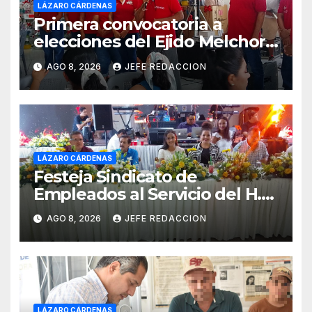
LÁZARO CÁRDENAS
Primera convocatoria a
elecciones del Ejido Melchor
Ocampo en Lázaro Cárdenas
AGO 8, 2026
JEFE REDACCION
el domingo
LÁZARO CÁRDENAS
Festeja Sindicato de
Empleados al Servicio del H.
Ayuntamiento de LZC Día del
AGO 8, 2026
JEFE REDACCION
Empleado Municipal
LÁZARO CÁRDENAS