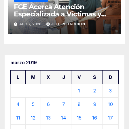
FGE Acerca Atención
Especializada a Víctimas y
Ciudadanía de Coalcomán
AGO 7, 2026
JEFE REDACCION
marzo 2019
L
M
X
J
V
S
D
1
2
3
4
5
6
7
8
9
10
11
12
13
14
15
16
17