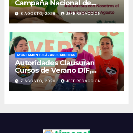
Campaña Nacional de
Reforestación
8 AGOSTO, 2026
JEFE REDACCION
AYUNTAMIENTO LÁZARO CÁRDENAS
Autoridades Clausuran
Cursos de Verano DIF,
Seguridad Pública y Casa de
7 AGOSTO, 2026
JEFE REDACCION
Cultura 2026