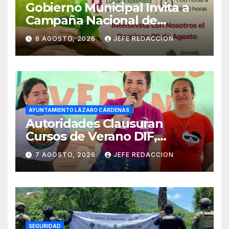
Gobierno Municipal Invita a
Campaña Nacional de
Reforestación
8 AGOSTO, 2026
JEFE REDACCION
AYUNTAMIENTO LÁZARO CÁRDENAS
Autoridades Clausuran
Cursos de Verano DIF,
Seguridad Pública y Casa de
7 AGOSTO, 2026
JEFE REDACCION
Cultura 2026
SEGURIDAD