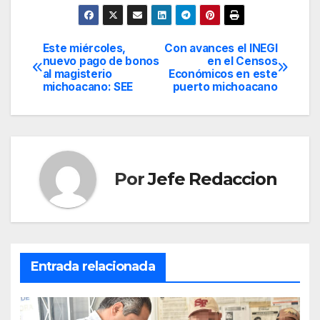
Este miércoles,
Con avances el INEGI
Navegación
nuevo pago de bonos
en el Censos
al magisterio
Económicos en este
de
michoacano: SEE
puerto michoacano
entradas
Por
Jefe Redaccion
Entrada relacionada