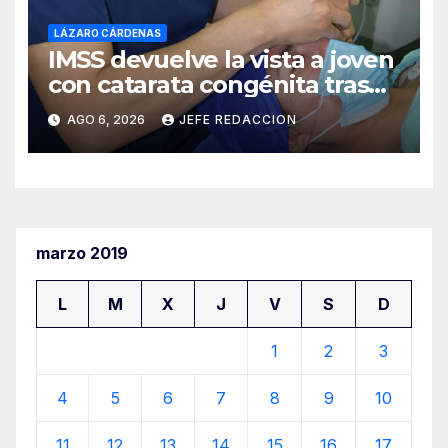
LÁZARO CÁRDENAS
IMSS devuelve la vista a joven
con catarata congénita tras
23 años de limitación visual
AGO 6, 2026
JEFE REDACCION
marzo 2019
L
M
X
J
V
S
D
1
2
3
4
5
6
7
8
9
10
11
12
13
14
15
16
17