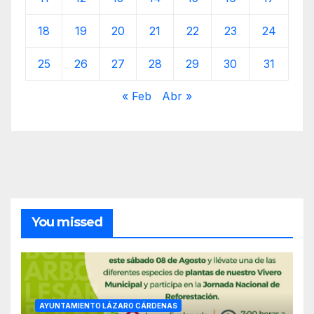
18
19
20
21
22
23
24
25
26
27
28
29
30
31
« Feb
Abr »
You missed
AYUNTAMIENTO LÁZARO CÁRDENAS