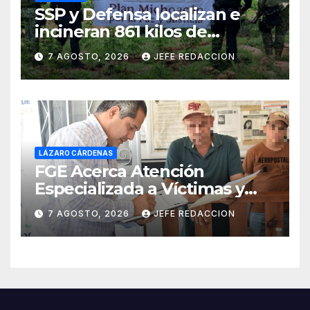
SSP y Defensa localizan e
incineran 861 kilos de
marihuana en Huetamo
7 AGOSTO, 2026
JEFE REDACCION
LÁZARO CÁRDENAS
FGE Acerca Atención
Especializada a Víctimas y
Ciudadanía de Coalcomán
7 AGOSTO, 2026
JEFE REDACCION