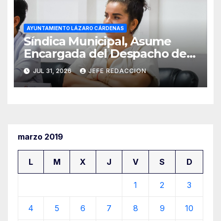
AYUNTAMIENTO LÁZARO CÁRDENAS
Síndica Municipal, Asume
Encargada del Despacho de
Presidencia
JUL 31, 2026
JEFE REDACCION
marzo 2019
L
M
X
J
V
S
D
1
2
3
4
5
6
7
8
9
10