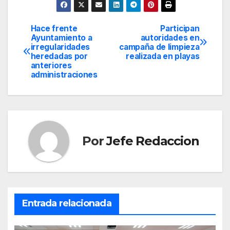
Hace frente
Participan
Navegación
Ayuntamiento a
autoridades en
irregularidades
campaña de limpieza
de
heredadas por
realizada en playas
anteriores
entradas
administraciones
Por
Jefe Redaccion
Entrada relacionada