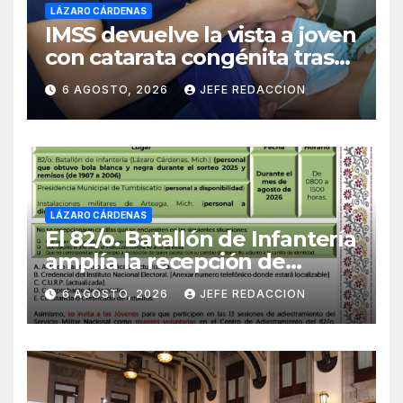
LÁZARO CÁRDENAS
IMSS devuelve la vista a joven
con catarata congénita tras
23 años de limitación visual
6 AGOSTO, 2026
JEFE REDACCION
LÁZARO CÁRDENAS
El 82/o. Batallón de Infantería
amplía la recepción de
documentos para obtener La
6 AGOSTO, 2026
JEFE REDACCION
Catilla del Servicio Militar
Nacional