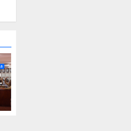
AS
a
de