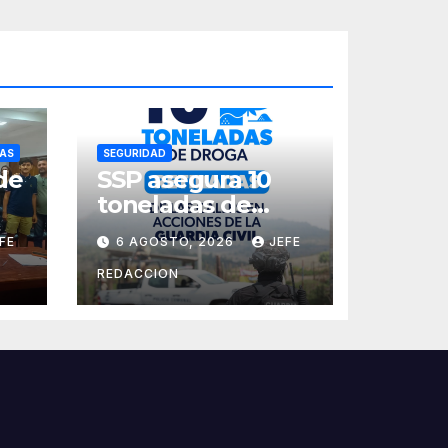
AS
SEGURIDAD
de
SSP asegura 10
toneladas de
a
droga en 8 meses
FE
6 AGOSTO, 2026
JEFE
REDACCION
es
s