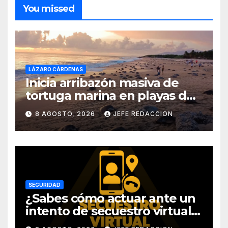
You missed
LÁZARO CÁRDENAS
Inicia arribazón masiva de
tortuga marina en playas de
Michoacán
8 AGOSTO, 2026
JEFE REDACCION
SEGURIDAD
¿Sabes cómo actuar ante un
intento de secuestro virtual?
La SSP te guía para evitarlo