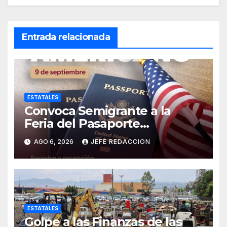
Entrada relacionada
ESTATALES
Convoca Semigrante a la
Feria del Pasaporte
Estadounidense 2026
AGO 6, 2026
JEFE REDACCION
ESTATALES
Golpe a las Finanzas de las