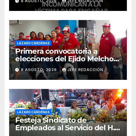
8 AGOSTO, 2026
JEFE REDACCION
LÁZARO CÁRDENAS
Primera convocatoria a
elecciones del Ejido Melchor
Ocampo en Lázaro Cárdenas
8 AGOSTO, 2026
JEFE REDACCION
el domingo
LÁZARO CÁRDENAS
Festeja Sindicato de
Empleados al Servicio del H.
Ayuntamiento de LZC Día del