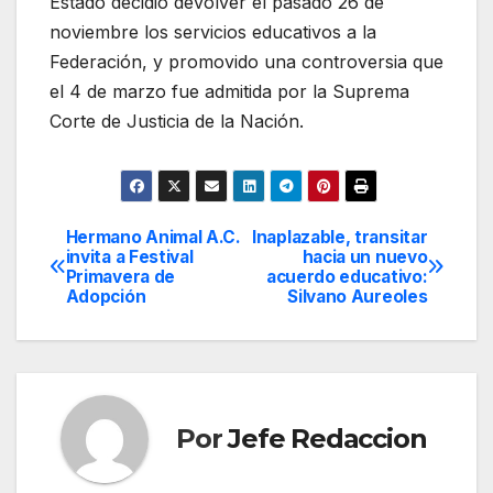
Estado decidió devolver el pasado 26 de
noviembre los servicios educativos a la
Federación, y promovido una controversia que
el 4 de marzo fue admitida por la Suprema
Corte de Justicia de la Nación.
Hermano Animal A.C.
Inaplazable, transitar
Navegación
invita a Festival
hacia un nuevo
Primavera de
acuerdo educativo:
de
Adopción
Silvano Aureoles
entradas
Por
Jefe Redaccion