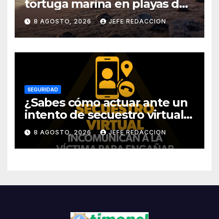
tortuga marina en playas de
Michoacán
8 AGOSTO, 2026
JEFE REDACCION
SEGURIDAD
¿Sabes cómo actuar ante un
intento de secuestro virtual?
La SSP te guía para evitarlo
8 AGOSTO, 2026
JEFE REDACCION