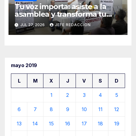
Tu voz importa: asiste a la
asamblea y transforma tu
clínica del IMSS-Bienestar
JUL 27, 2026
JEFE REDACCION
mayo 2019
L
M
X
J
V
S
D
1
2
3
4
5
6
7
8
9
10
11
12
13
14
15
16
17
18
19