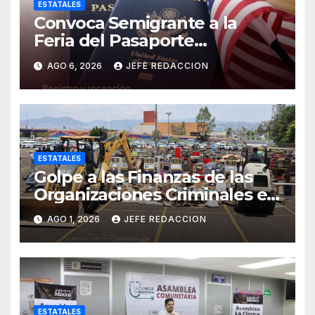
ESTATALES
Convoca Semigrante a la
Feria del Pasaporte
Estadounidense 2026
AGO 6, 2026
JEFE REDACCION
ESTATALES
Golpe a las Finanzas de las
Organizaciones Criminales en
Operativos
AGO 1, 2026
JEFE REDACCION
Interinstitucionales
ESTATALES