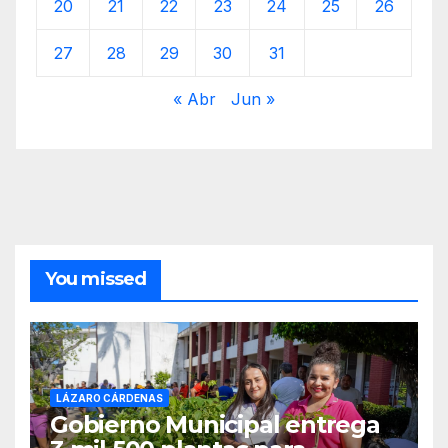
20
21
22
23
24
25
26
27
28
29
30
31
« Abr
Jun »
You missed
LÁZARO CÁRDENAS
Gobierno Municipal entrega