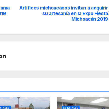
rrama
Artífices michoacanos invitan a adquirir
019
su artesanía en la Expo Fiesta
Michoacán 2019
on
ATALES
ESTATALES