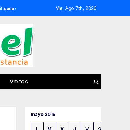
Vie. Ago 7th, 2026
en Huetamo
FGE Acerca Atención Especializada a Víctima
VIDEOS
mayo 2019
L
M
X
J
V
S
D