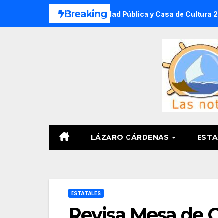
Saltar
Breaking
e Verano DIF, Seguridad Pública y Casa de Cultura 2026
al
contenido
LÁZARO CÁRDENAS
ESTA
ESTATALES
Revisa Mesa de C