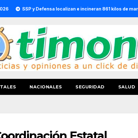
SSP y Defensa localizan e incineran 861 kilos de marihuana 
TALES
NACIONALES
SEGURIDAD
SALUD
oordinación Estatal