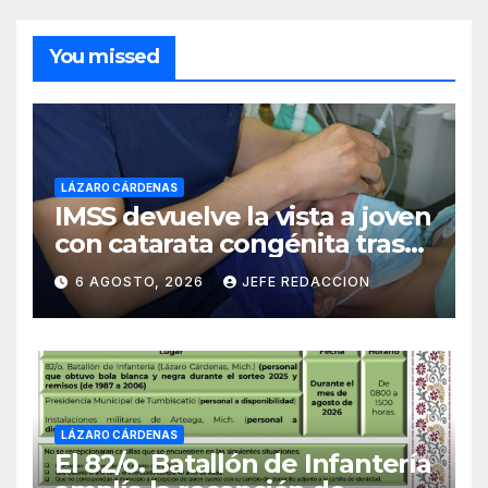
You missed
LÁZARO CÁRDENAS
IMSS devuelve la vista a joven
con catarata congénita tras
23 años de limitación visual
6 AGOSTO, 2026
JEFE REDACCION
LÁZARO CÁRDENAS
El 82/o. Batallón de Infantería