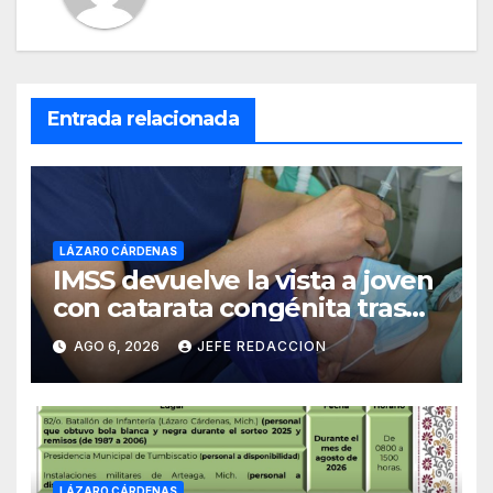
Entrada relacionada
LÁZARO CÁRDENAS
IMSS devuelve la vista a joven
con catarata congénita tras
23 años de limitación visual
AGO 6, 2026
JEFE REDACCION
LÁZARO CÁRDENAS