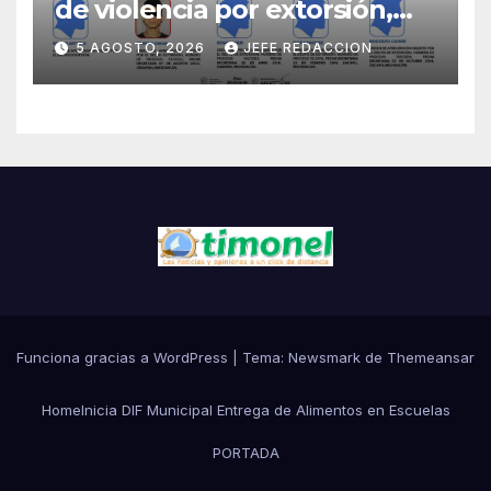
de violencia por extorsión,
pilar de la estrategia estatal:
5 AGOSTO, 2026
JEFE REDACCION
SSP
Funciona gracias a WordPress
|
Tema:
Newsmark
de
Themeansar
Home
Inicia DIF Municipal Entrega de Alimentos en Escuelas
PORTADA