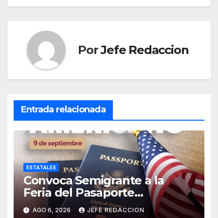
Por
Jefe Redaccion
Entrada relacionada
ESTATALES
Convoca Semigrante a la
Feria del Pasaporte
Estadounidense 2026
AGO 6, 2026
JEFE REDACCION