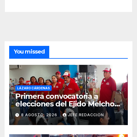
You missed
LÁZARO CÁRDENAS
Primera convocatoria a
elecciones del Ejido Melchor
Ocampo en Lázaro Cárdenas
8 AGOSTO, 2026
JEFE REDACCION
el domingo