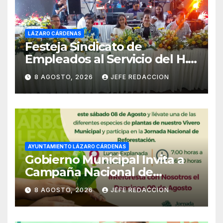
LÁZARO CÁRDENAS
Festeja Sindicato de
Empleados al Servicio del H.
Ayuntamiento de LZC Día del
8 AGOSTO, 2026
JEFE REDACCION
Empleado Municipal
AYUNTAMIENTO LÁZARO CÁRDENAS
Gobierno Municipal Invita a
Campaña Nacional de
Reforestación
8 AGOSTO, 2026
JEFE REDACCION