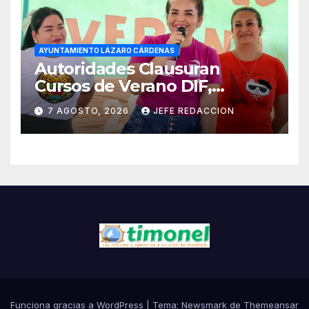
AYUNTAMIENTO LÁZARO CÁRDENAS
Autoridades Clausuran
Cursos de Verano DIF,
Seguridad Pública y Casa de
7 AGOSTO, 2026
JEFE REDACCION
Cultura 2026
Funciona gracias a WordPress
|
Tema:
Newsmark
de
Themeansar