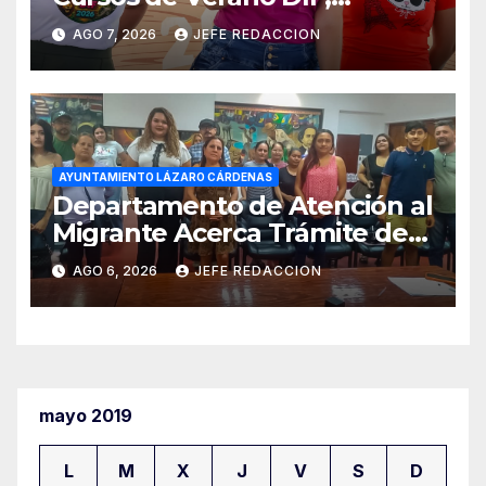
Seguridad Pública y Casa de
AGO 7, 2026
JEFE REDACCION
Cultura 2026
AYUNTAMIENTO LÁZARO CÁRDENAS
Departamento de Atención al
Migrante Acerca Trámite de
Pasaportes Estadounidenses
AGO 6, 2026
JEFE REDACCION
a Residentes de Lázaro
Cárdenas
mayo 2019
L
M
X
J
V
S
D