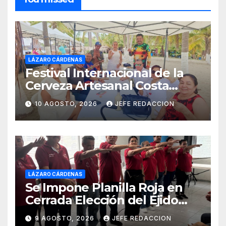
LÁZARO CÁRDENAS
Festival Internacional de la
Cerveza Artesanal Costa
Michoacán 2026 Cerro su 19ª
10 AGOSTO, 2026
JEFE REDACCION
Edición
LÁZARO CÁRDENAS
Se Impone Planilla Roja en
Cerrada Elección del Ejido
Melchor Ocampo en Lázaro
9 AGOSTO, 2026
JEFE REDACCION
Cárdenas