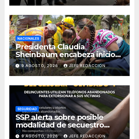
NACIONALES
Presidenta Claudia
Sheinbaum encabeza inicio
de la Jornada Nacional de
9 AGOSTO, 2026
JEFE REDACCION
Reforestación 2026
SEGURIDAD
SSP alerta sobre posible
modalidad de secuestro
virtual
9 AGOSTO, 2026
JEFE REDACCION