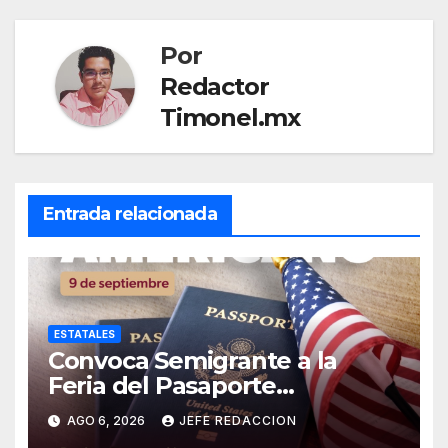
Por
Redactor
Timonel.mx
Entrada relacionada
ESTATALES
Convoca Semigrante a la
Feria del Pasaporte
Estadounidense 2026
AGO 6, 2026
JEFE REDACCION