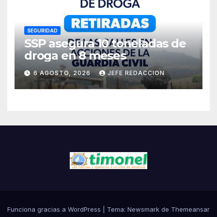
SEGURIDAD
SSP asegura 10 toneladas de
droga en 8 meses
6 AGOSTO, 2026
JEFE REDACCION
Funciona gracias a WordPress
|
Tema:
Newsmark
de
Themeansar