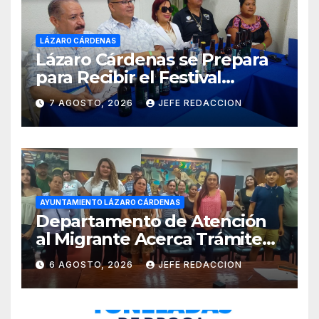
LÁZARO CÁRDENAS
Lázaro Cárdenas se Prepara
para Recibir el Festival
Internacional de la Cerveza
7 AGOSTO, 2026
JEFE REDACCION
Costa de Michoacán 2026
AYUNTAMIENTO LÁZARO CÁRDENAS
Departamento de Atención
al Migrante Acerca Trámite
de Pasaportes
6 AGOSTO, 2026
JEFE REDACCION
Estadounidenses a
Residentes de Lázaro
Cárdenas