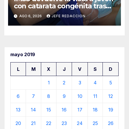
con catarata congénita tras
23 años de limitación visual
AGO 6, 2026
JEFE REDACCION
mayo 2019
L
M
X
J
V
S
D
1
2
3
4
5
6
7
8
9
10
11
12
13
14
15
16
17
18
19
20
21
22
23
24
25
26