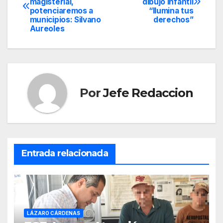
magisterial,
dibujo infantil
de
potenciaremos a
“Ilumina tus
municipios: Silvano
derechos”
entradas
Aureoles
Por
Jefe Redaccion
Entrada relacionada
LÁZARO CÁRDENAS