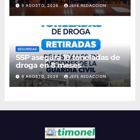
de Pasaportes
6 AGOSTO, 2026
JEFE REDACCION
Estadounidenses a
Residentes de Lázaro
Cárdenas
SEGURIDAD
SSP asegura 10 toneladas de
droga en 8 meses
6 AGOSTO, 2026
JEFE REDACCION