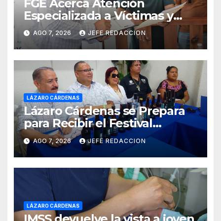
FGE Acerca Atención
Especializada a Víctimas y
Ciudadanía de Coalcomán
AGO 7, 2026
JEFE REDACCION
LÁZARO CÁRDENAS
Lázaro Cárdenas se Prepara
para Recibir el Festival
Internacional de la Cerveza
AGO 7, 2026
JEFE REDACCION
Costa de Michoacán 2026
LÁZARO CÁRDENAS
IMSS devuelve la vista a joven