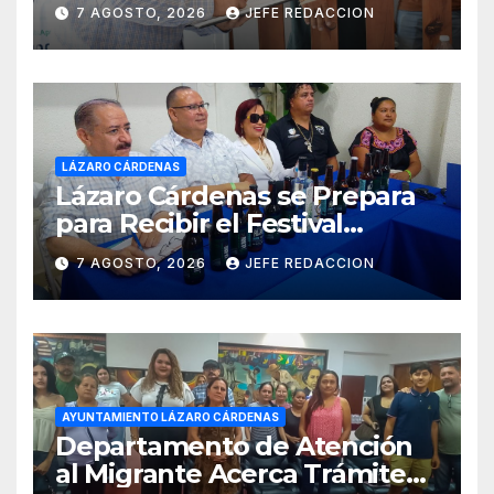
Ciudadanía de Coalcomán
7 AGOSTO, 2026
JEFE REDACCION
LÁZARO CÁRDENAS
Lázaro Cárdenas se Prepara
para Recibir el Festival
Internacional de la Cerveza
7 AGOSTO, 2026
JEFE REDACCION
Costa de Michoacán 2026
AYUNTAMIENTO LÁZARO CÁRDENAS
Departamento de Atención
al Migrante Acerca Trámite