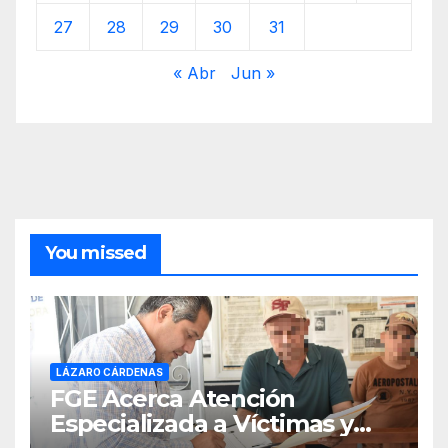
27
28
29
30
31
« Abr
Jun »
You missed
LÁZARO CÁRDENAS
FGE Acerca Atención
Especializada a Víctimas y