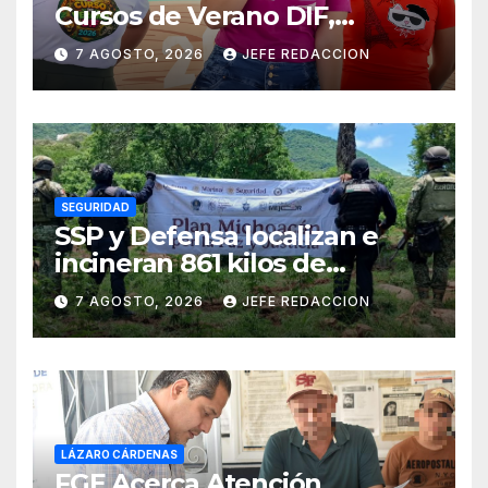
Cursos de Verano DIF,
Seguridad Pública y Casa de
7 AGOSTO, 2026
JEFE REDACCION
Cultura 2026
SEGURIDAD
SSP y Defensa localizan e
incineran 861 kilos de
marihuana en Huetamo
7 AGOSTO, 2026
JEFE REDACCION
LÁZARO CÁRDENAS
FGE Acerca Atención