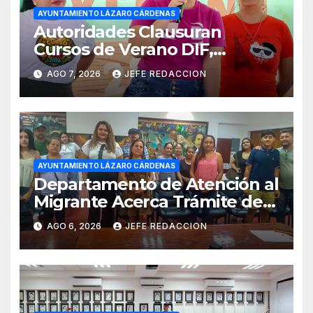
AYUNTAMIENTO LÁZARO CÁRDENAS
Autoridades Clausuran
Cursos de Verano DIF,
Seguridad Pública y Casa de
AGO 7, 2026
JEFE REDACCION
Cultura 2026
AYUNTAMIENTO LÁZARO CÁRDENAS
Departamento de Atención al
Migrante Acerca Trámite de
Pasaportes Estadounidenses
AGO 6, 2026
JEFE REDACCION
a Residentes de Lázaro
Cárdenas