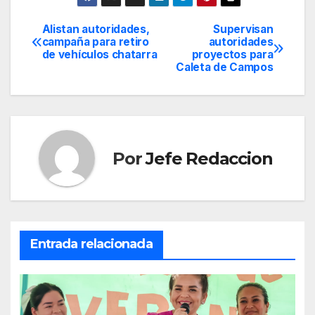
Alistan autoridades,
Supervisan
Navegación
campaña para retiro
autoridades
de vehículos chatarra
proyectos para
de
Caleta de Campos
entradas
Por
Jefe Redaccion
Entrada relacionada