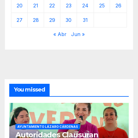
20
21
22
23
24
25
26
27
28
29
30
31
« Abr
Jun »
You missed
AYUNTAMIENTO LÁZARO CÁRDENAS
Autoridades Clausuran