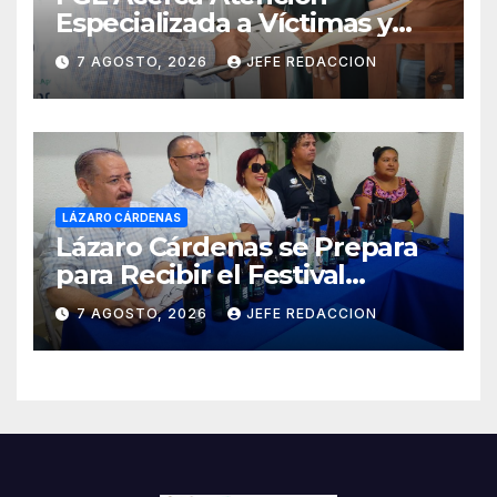
Especializada a Víctimas y
Ciudadanía de Coalcomán
7 AGOSTO, 2026
JEFE REDACCION
LÁZARO CÁRDENAS
Lázaro Cárdenas se Prepara
para Recibir el Festival
Internacional de la Cerveza
7 AGOSTO, 2026
JEFE REDACCION
Costa de Michoacán 2026