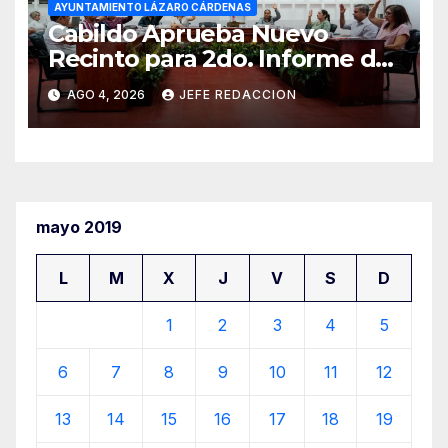
AYUNTAMIENTO LÁZARO CÁRDENAS
Cabildo Aprueba Nuevo
Recinto para 2do. Informe de
Gobierno Municipal
AGO 4, 2026
JEFE REDACCION
mayo 2019
L
M
X
J
V
S
D
1
2
3
4
5
6
7
8
9
10
11
12
13
14
15
16
17
18
19