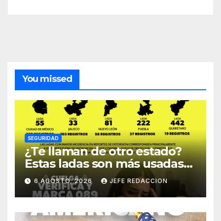
You missed
SEGURIDAD
¿Te llaman de otro estado?
Estas ladas son más usadas
para extorsionar en
6 AGOSTO, 2026
JEFE REDACCION
Michoacán