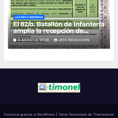
LÁZARO CÁRDENAS
El 82/o. Batallón de Infantería
amplía la recepción de
documentos para obtener La
6 AGOSTO, 2026
JEFE REDACCION
Catilla del Servicio Militar
Nacional
Funciona gracias a WordPress
|
Tema:
Newsmark
de
Themeansar