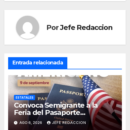
Por
Jefe Redaccion
Entrada relacionada
ESTATALES
Convoca Semigrante a la
Feria del Pasaporte
Estadounidense 2026
AGO 6, 2026
JEFE REDACCION