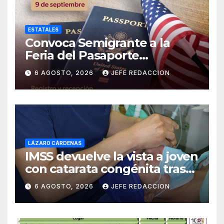
ESTATALES
Convoca Semigrante a la
Feria del Pasaporte
Estadounidense 2026
6 AGOSTO, 2026
JEFE REDACCION
LÁZARO CÁRDENAS
IMSS devuelve la vista a joven
con catarata congénita tras
23 años de limitación visual
6 AGOSTO, 2026
JEFE REDACCION