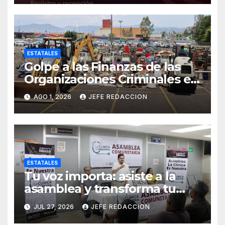
ESTATALES
Golpe a las Finanzas de las
Organizaciones Criminales en
Operativos
AGO 1, 2026
JEFE REDACCION
Interinstitucionales
ESTATALES
Tu voz importa: asiste a la
asamblea y transforma tu
clínica del IMSS-Bienestar
JUL 27, 2026
JEFE REDACCION