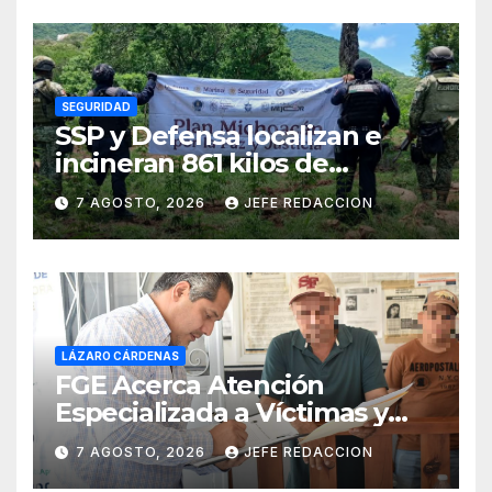
SEGURIDAD
SSP y Defensa localizan e
incineran 861 kilos de
marihuana en Huetamo
7 AGOSTO, 2026
JEFE REDACCION
LÁZARO CÁRDENAS
FGE Acerca Atención
Especializada a Víctimas y
Ciudadanía de Coalcomán
7 AGOSTO, 2026
JEFE REDACCION