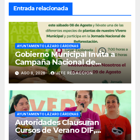
Entrada relacionada
AYUNTAMIENTO LÁZARO CÁRDENAS
Gobierno Municipal Invita a
Campaña Nacional de
Reforestación
AGO 8, 2026
JEFE REDACCION
AYUNTAMIENTO LÁZARO CÁRDENAS
Autoridades Clausuran
Cursos de Verano DIF,
Seguridad Pública y Casa de