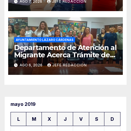
AGO 7, 2026
JEFE REDACCION
Cultura 2026
AYUNTAMIENTO LÁZARO CÁRDENAS
Departamento de Atención al
Migrante Acerca Trámite de
Pasaportes Estadounidenses
AGO 6, 2026
JEFE REDACCION
a Residentes de Lázaro
Cárdenas
mayo 2019
L
M
X
J
V
S
D