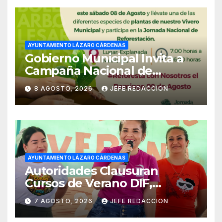
AYUNTAMIENTO LÁZARO CÁRDENAS
Gobierno Municipal Invita a
Campaña Nacional de
Reforestación
8 AGOSTO, 2026
JEFE REDACCION
AYUNTAMIENTO LÁZARO CÁRDENAS
Autoridades Clausuran
Cursos de Verano DIF,
Seguridad Pública y Casa de
7 AGOSTO, 2026
JEFE REDACCION
Cultura 2026