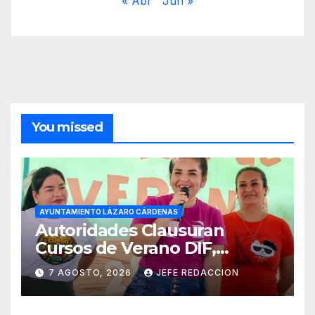
« Abr
Jun »
You missed
AYUNTAMIENTO LÁZARO CÁRDENAS
Autoridades Clausuran
Cursos de Verano DIF,
Seguridad Pública y Casa de
7 AGOSTO, 2026
JEFE REDACCION
Cultura 2026