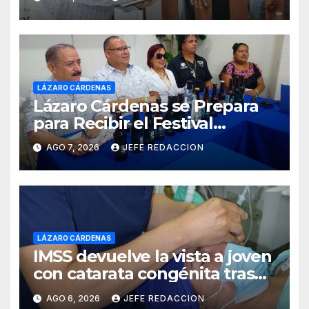
LÁZARO CÁRDENAS
Lázaro Cárdenas se Prepara
para Recibir el Festival
Internacional de la Cerveza
AGO 7, 2026
JEFE REDACCION
Costa de Michoacán 2026
LÁZARO CÁRDENAS
IMSS devuelve la vista a joven
con catarata congénita tras
23 años de limitación visual
AGO 6, 2026
JEFE REDACCION