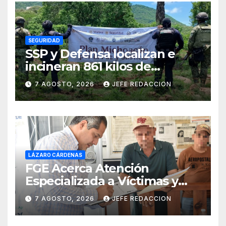
SEGURIDAD
SSP y Defensa localizan e
incineran 861 kilos de
marihuana en Huetamo
7 AGOSTO, 2026
JEFE REDACCION
LÁZARO CÁRDENAS
FGE Acerca Atención
Especializada a Víctimas y
Ciudadanía de Coalcomán
7 AGOSTO, 2026
JEFE REDACCION