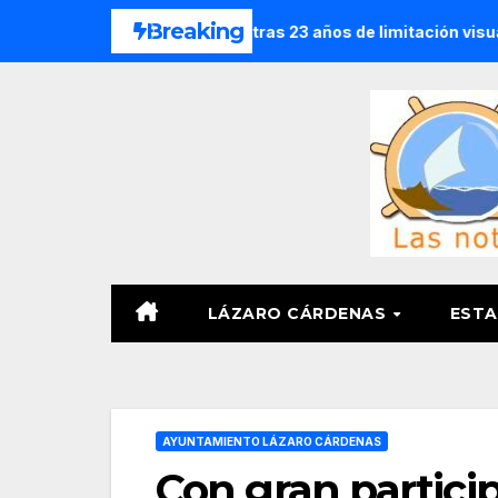
Saltar
Breaking
n catarata congénita tras 23 años de limitación visual
El 
al
contenido
LÁZARO CÁRDENAS
ESTA
AYUNTAMIENTO LÁZARO CÁRDENAS
Con gran particip