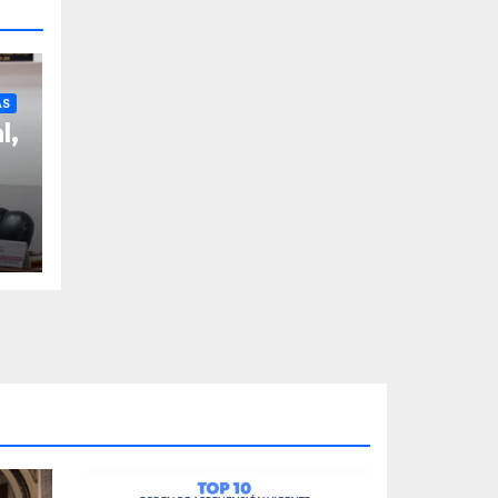
AS
l,