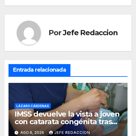
Por
Jefe Redaccion
Entrada relacionada
LÁZARO CÁRDENAS
IMSS devuelve la vista a joven
con catarata congénita tras
23 años de limitación visual
AGO 6, 2026
JEFE REDACCION