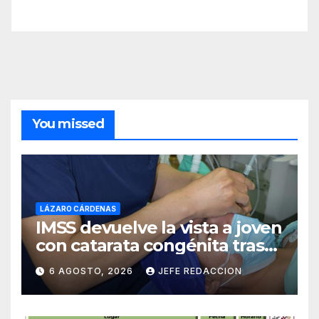
You missed
LÁZARO CÁRDENAS
IMSS devuelve la vista a joven
con catarata congénita tras
23 años de limitación visual
6 AGOSTO, 2026
JEFE REDACCION