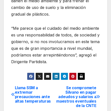
dañen el medio ambiente y para frenar el
cambio de uso de suelo y la eliminación
gradual de plásticos.
“Me parece que el cuidado del medio ambiente
es una responsabilidad de todos, de sociedad y
gobierno, si no nos involucramos en este tema
que es de gran importancia a nivel mundial,
podríamos estar arrepintiéndonos”, agregó el
Dirigente Partidista.
Llama SSM a
Se compromete
Navegación
extremar
Silvano en pagar
precauciones ante
adeudos y salarios a
de
altas temperaturas
maestros eventuales
de la CNTE
entradas