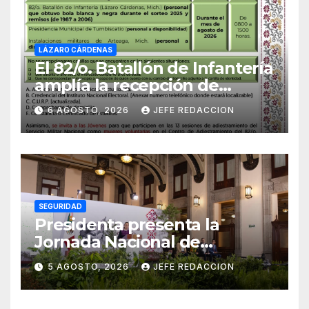
LÁZARO CÁRDENAS
El 82/o. Batallón de Infantería
amplía la recepción de
documentos para obtener La
6 AGOSTO, 2026
JEFE REDACCION
Catilla del Servicio Militar
Nacional
SEGURIDAD
Presidenta presenta la
Jornada Nacional de
Reforestación 2026; se
5 AGOSTO, 2026
JEFE REDACCION
realizará el 9 de agosto y se
plantarán 6.6 millones de