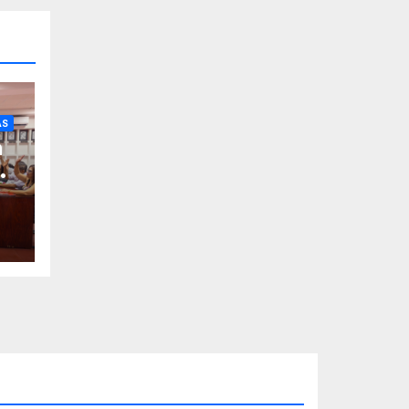
AS
a
de