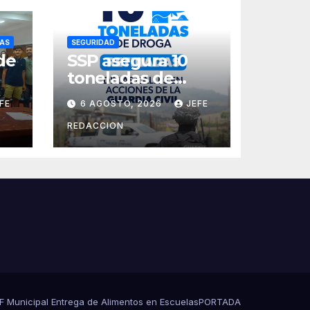
AS
SEGURIDAD
de
SSP asegura 10
toneladas de
a
droga en 8 meses
FE
6 AGOSTO, 2026
JEFE
REDACCION
es
s
DIF Municipal Entrega de Alimentos en Escuelas
PORTADA