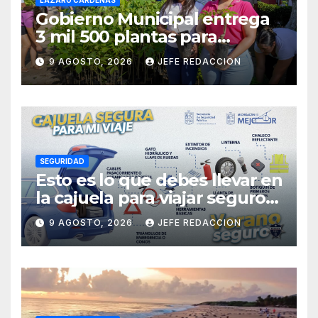
LÁZARO CÁRDENAS
Gobierno Municipal entrega
3 mil 500 plantas para
sumarse a la Jornada
9 AGOSTO, 2026
JEFE REDACCION
Nacional de Reforestación
SEGURIDAD
Esto es lo que debes llevar en
la cajuela para viajar seguro
por carretera
9 AGOSTO, 2026
JEFE REDACCION