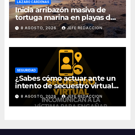
LÁZARO CÁRDENAS
Inicia arribazón masiva de
tortuga marina en playas de
Michoacán
8 AGOSTO, 2026
JEFE REDACCION
SEGURIDAD
¿Sabes cómo actuar ante un
intento de secuestro virtual?
La SSP te guía para evitarlo
8 AGOSTO, 2026
JEFE REDACCION