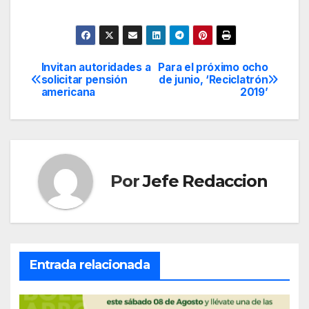
Invitan autoridades a
Para el próximo ocho
Navegación
solicitar pensión
de junio, ‘Reciclatrón
americana
2019’
de
entradas
Por
Jefe Redaccion
Entrada relacionada