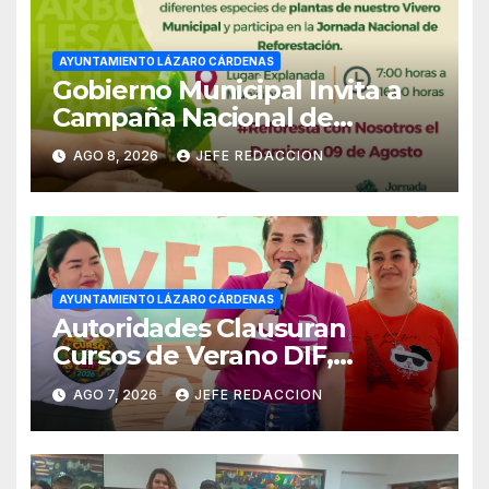
AYUNTAMIENTO LÁZARO CÁRDENAS
Gobierno Municipal Invita a
Campaña Nacional de
Reforestación
AGO 8, 2026
JEFE REDACCION
AYUNTAMIENTO LÁZARO CÁRDENAS
Autoridades Clausuran
Cursos de Verano DIF,
Seguridad Pública y Casa de
AGO 7, 2026
JEFE REDACCION
Cultura 2026