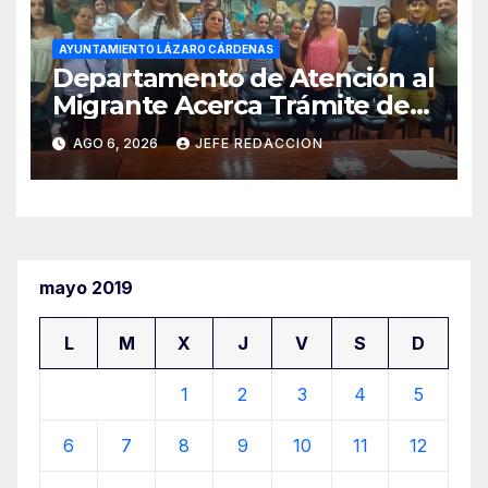
AYUNTAMIENTO LÁZARO CÁRDENAS
Departamento de Atención al
Migrante Acerca Trámite de
Pasaportes Estadounidenses
AGO 6, 2026
JEFE REDACCION
a Residentes de Lázaro
Cárdenas
mayo 2019
L
M
X
J
V
S
D
1
2
3
4
5
6
7
8
9
10
11
12