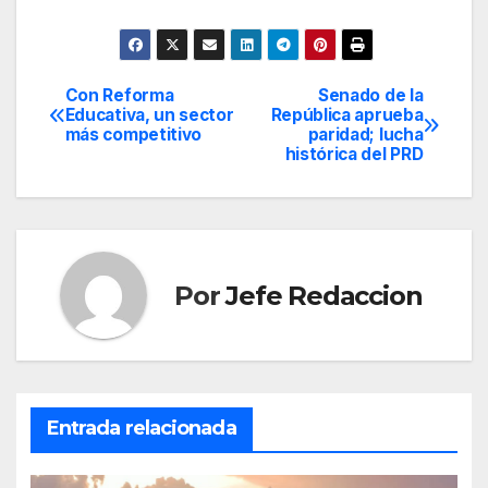
Con Reforma
Senado de la
Navegación
Educativa, un sector
República aprueba
más competitivo
paridad; lucha
de
histórica del PRD
entradas
Por
Jefe Redaccion
Entrada relacionada