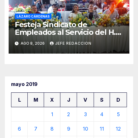
LÁZARO CÁRDENAS
Festeja Sindicato de
Empleados al Servicio del H.
Ayuntamiento de LZC Día del
AGO 8, 2026
JEFE REDACCION
Empleado Municipal
mayo 2019
L
M
X
J
V
S
D
1
2
3
4
5
6
7
8
9
10
11
12