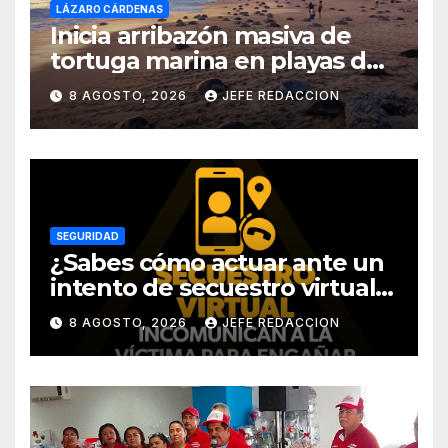
LÁZARO CÁRDENAS
Inicia arribazón masiva de
tortuga marina en playas de
Michoacán
8 AGOSTO, 2026
JEFE REDACCION
SEGURIDAD
¿Sabes cómo actuar ante un
intento de secuestro virtual?
La SSP te guía para evitarlo
8 AGOSTO, 2026
JEFE REDACCION