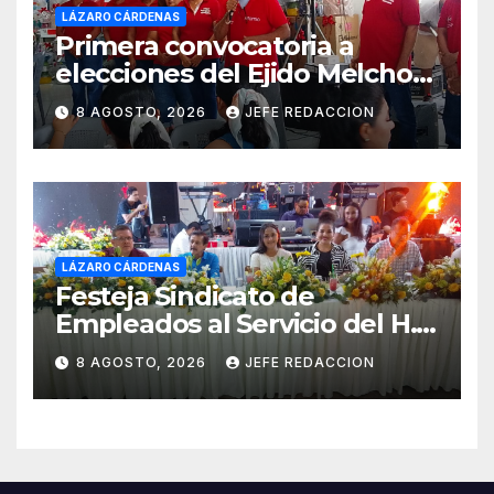
LÁZARO CÁRDENAS
Primera convocatoria a
elecciones del Ejido Melchor
Ocampo en Lázaro Cárdenas
8 AGOSTO, 2026
JEFE REDACCION
el domingo
LÁZARO CÁRDENAS
Festeja Sindicato de
Empleados al Servicio del H.
Ayuntamiento de LZC Día del
8 AGOSTO, 2026
JEFE REDACCION
Empleado Municipal