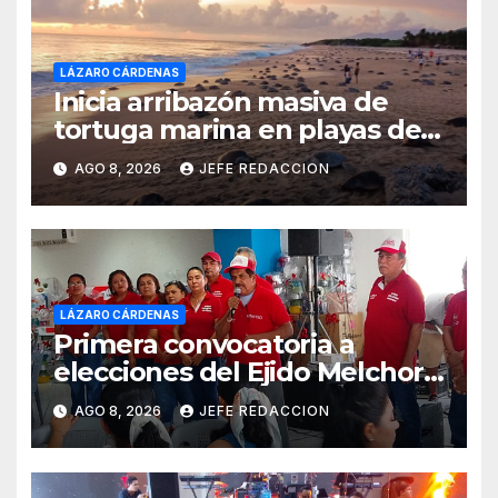
LÁZARO CÁRDENAS
Inicia arribazón masiva de
tortuga marina en playas de
Michoacán
AGO 8, 2026
JEFE REDACCION
LÁZARO CÁRDENAS
Primera convocatoria a
elecciones del Ejido Melchor
Ocampo en Lázaro Cárdenas
AGO 8, 2026
JEFE REDACCION
el domingo