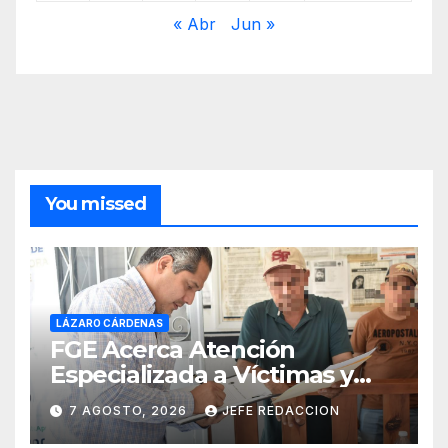
« Abr
Jun »
You missed
LÁZARO CÁRDENAS
FGE Acerca Atención
Especializada a Víctimas y
Ciudadanía de Coalcomán
7 AGOSTO, 2026
JEFE REDACCION