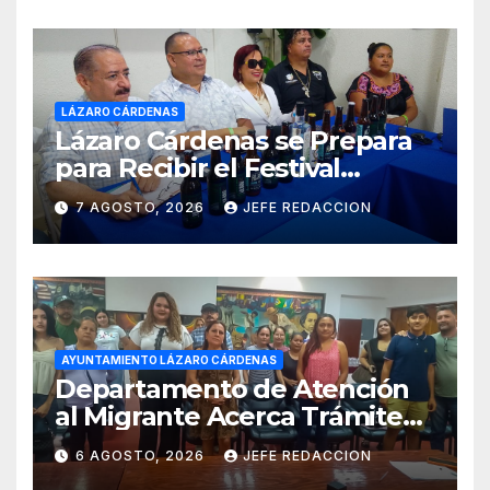
LÁZARO CÁRDENAS
Lázaro Cárdenas se Prepara
para Recibir el Festival
Internacional de la Cerveza
7 AGOSTO, 2026
JEFE REDACCION
Costa de Michoacán 2026
AYUNTAMIENTO LÁZARO CÁRDENAS
Departamento de Atención
al Migrante Acerca Trámite
de Pasaportes
6 AGOSTO, 2026
JEFE REDACCION
Estadounidenses a