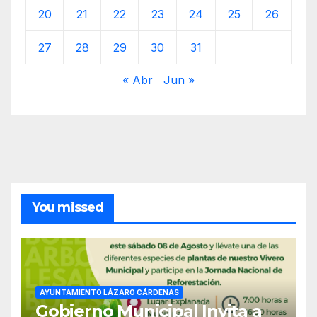
20
21
22
23
24
25
26
27
28
29
30
31
« Abr
Jun »
You missed
AYUNTAMIENTO LÁZARO CÁRDENAS
Gobierno Municipal Invita a