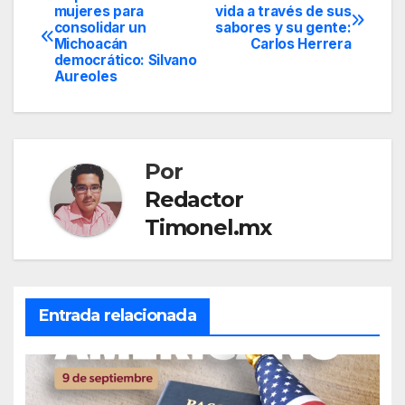
Navegación
mujeres para
vida a través de sus
consolidar un
sabores y su gente:
de
Michoacán
Carlos Herrera
democrático: Silvano
entradas
Aureoles
Por
Redactor
Timonel.mx
Entrada relacionada