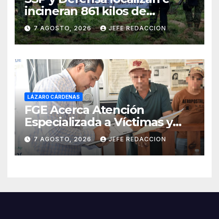
incineran 861 kilos de
marihuana en Huetamo
7 AGOSTO, 2026
JEFE REDACCION
LÁZARO CÁRDENAS
FGE Acerca Atención
Especializada a Víctimas y
Ciudadanía de Coalcomán
7 AGOSTO, 2026
JEFE REDACCION