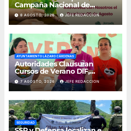
Campaña Nacional de
Reforestación
8 AGOSTO, 2026
JEFE REDACCION
AYUNTAMIENTO LÁZARO CÁRDENAS
Autoridades Clausuran
Cursos de Verano DIF,
Seguridad Pública y Casa de
7 AGOSTO, 2026
JEFE REDACCION
Cultura 2026
SEGURIDAD
SSP y Defensa localizan e