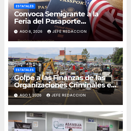
ESTATALES
Convoca Semigrante a la
Feria del Pasaporte
Estadounidense 2026
AGO 6, 2026
JEFE REDACCION
ESTATALES
Golpe a las Finanzas de las
Organizaciones Criminales en
Operativos
AGO 1, 2026
JEFE REDACCION
Interinstitucionales