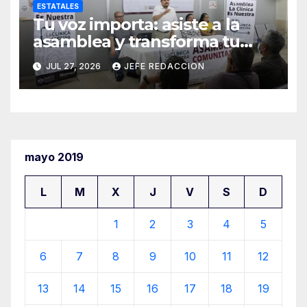
ESTATALES
Tu voz importa: asiste a la
asamblea y transforma tu
clínica del IMSS-Bienestar
JUL 27, 2026
JEFE REDACCION
mayo 2019
L
M
X
J
V
S
D
1
2
3
4
5
6
7
8
9
10
11
12
13
14
15
16
17
18
19