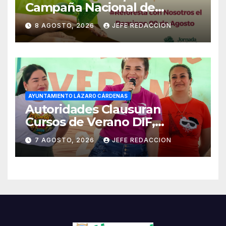
Campaña Nacional de
Reforestación
8 AGOSTO, 2026
JEFE REDACCION
AYUNTAMIENTO LÁZARO CÁRDENAS
Autoridades Clausuran
Cursos de Verano DIF,
Seguridad Pública y Casa de
7 AGOSTO, 2026
JEFE REDACCION
Cultura 2026