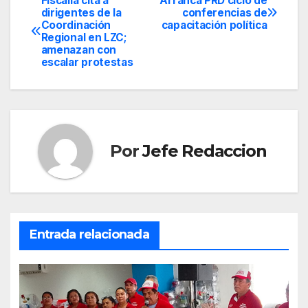
Fiscalía cita a
Arranca PRD ciclo de
Navegación
dirigentes de la
conferencias de
Coordinación
capacitación política
de
Regional en LZC;
amenazan con
entradas
escalar protestas
Por
Jefe Redaccion
Entrada relacionada