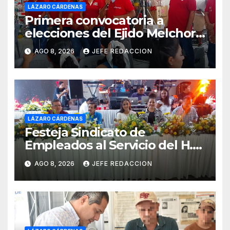
LÁZARO CÁRDENAS
Primera convocatoria a
elecciones del Ejido Melchor
Ocampo en Lázaro Cárdenas
AGO 8, 2026
JEFE REDACCION
el domingo
LÁZARO CÁRDENAS
Festeja Sindicato de
Empleados al Servicio del H.
Ayuntamiento de LZC Día del
AGO 8, 2026
JEFE REDACCION
Empleado Municipal