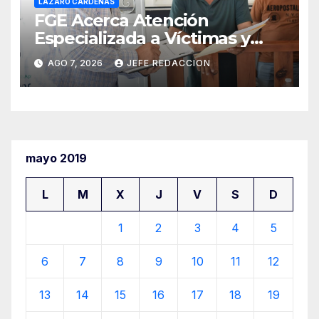
LÁZARO CÁRDENAS
FGE Acerca Atención
Especializada a Víctimas y
Ciudadanía de Coalcomán
AGO 7, 2026
JEFE REDACCION
mayo 2019
L
M
X
J
V
S
D
1
2
3
4
5
6
7
8
9
10
11
12
13
14
15
16
17
18
19