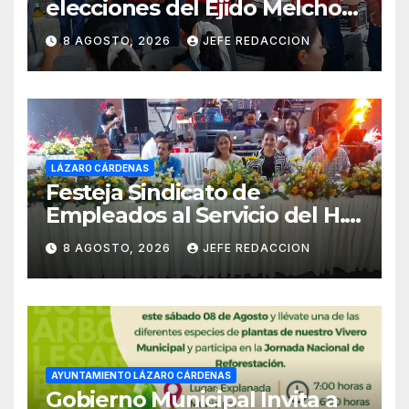
elecciones del Ejido Melchor
Ocampo en Lázaro Cárdenas
8 AGOSTO, 2026
JEFE REDACCION
el domingo
LÁZARO CÁRDENAS
Festeja Sindicato de
Empleados al Servicio del H.
Ayuntamiento de LZC Día del
8 AGOSTO, 2026
JEFE REDACCION
Empleado Municipal
AYUNTAMIENTO LÁZARO CÁRDENAS
Gobierno Municipal Invita a