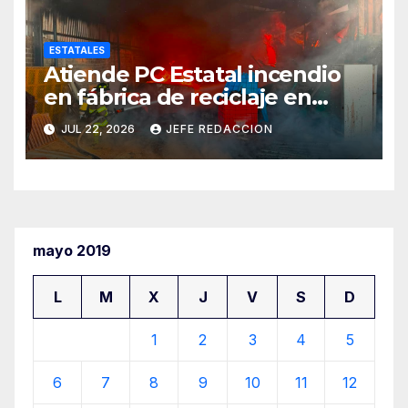
ESTATALES
Atiende PC Estatal incendio
en fábrica de reciclaje en
Morelia
JUL 22, 2026
JEFE REDACCION
mayo 2019
L
M
X
J
V
S
D
1
2
3
4
5
6
7
8
9
10
11
12