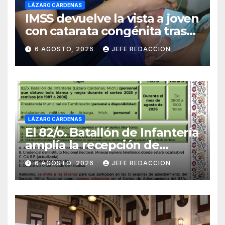
LÁZARO CÁRDENAS
IMSS devuelve la vista a joven
con catarata congénita tras
23 años de limitación visual
6 AGOSTO, 2026
JEFE REDACCION
LÁZARO CÁRDENAS
El 82/o. Batallón de Infantería
amplía la recepción de
documentos para obtener La
6 AGOSTO, 2026
JEFE REDACCION
Catilla del Servicio Militar
Nacional