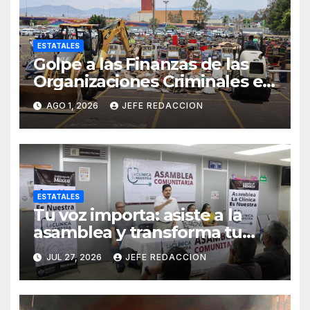
ESTATALES
Golpe a las Finanzas de las
Organizaciones Criminales en
Operativos
AGO 1, 2026
JEFE REDACCION
Interinstitucionales
ESTATALES
Tu voz importa: asiste a la
asamblea y transforma tu
clínica del IMSS-Bienestar
JUL 27, 2026
JEFE REDACCION