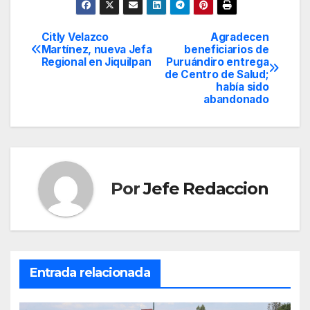
Citly Velazco
Agradecen
Navegación
Martínez, nueva Jefa
beneficiarios de
Regional en Jiquilpan
Puruándiro entrega
de
de Centro de Salud;
había sido
entradas
abandonado
Por
Jefe Redaccion
Entrada relacionada