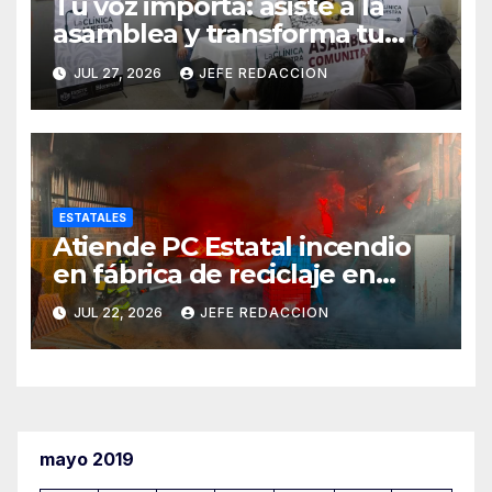
Tu voz importa: asiste a la
asamblea y transforma tu
clínica del IMSS-Bienestar
JUL 27, 2026
JEFE REDACCION
ESTATALES
Atiende PC Estatal incendio
en fábrica de reciclaje en
Morelia
JUL 22, 2026
JEFE REDACCION
mayo 2019