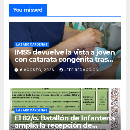
You missed
LÁZARO CÁRDENAS
IMSS devuelve la vista a joven
con catarata congénita tras
23 años de limitación visual
6 AGOSTO, 2026
JEFE REDACCION
LÁZARO CÁRDENAS
El 82/o. Batallón de Infantería
amplía la recepción de