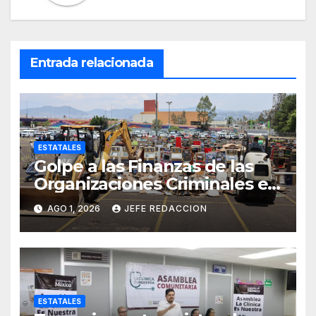
Entrada relacionada
ESTATALES
Golpe a las Finanzas de las
Organizaciones Criminales en
Operativos
AGO 1, 2026
JEFE REDACCION
Interinstitucionales
ESTATALES