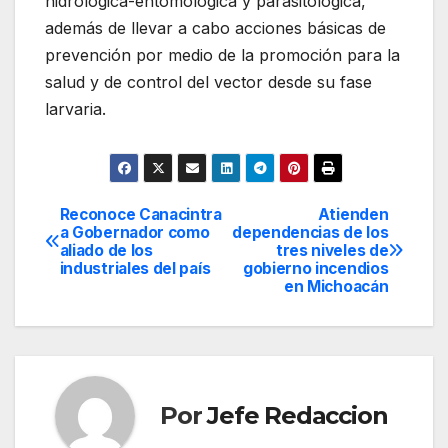
hidrológica-entomológica y parasitológica,
además de llevar a cabo acciones básicas de
prevención por medio de la promoción para la
salud y de control del vector desde su fase
larvaria.
Reconoce Canacintra
Atienden
Navegación
a Gobernador como
dependencias de los
aliado de los
tres niveles de
de
industriales del país
gobierno incendios
en Michoacán
entradas
Por
Jefe Redaccion