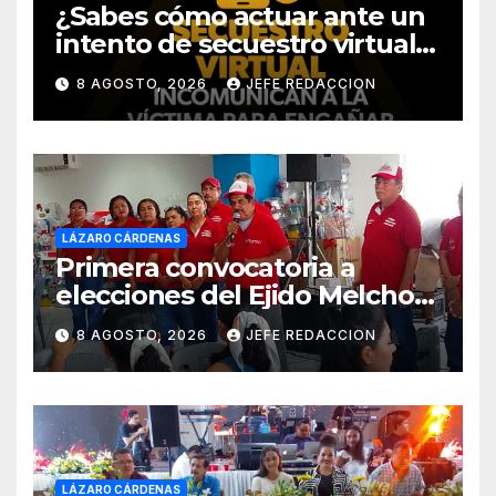
¿Sabes cómo actuar ante un
intento de secuestro virtual?
La SSP te guía para evitarlo
8 AGOSTO, 2026
JEFE REDACCION
LÁZARO CÁRDENAS
Primera convocatoria a
elecciones del Ejido Melchor
Ocampo en Lázaro Cárdenas
8 AGOSTO, 2026
JEFE REDACCION
el domingo
LÁZARO CÁRDENAS