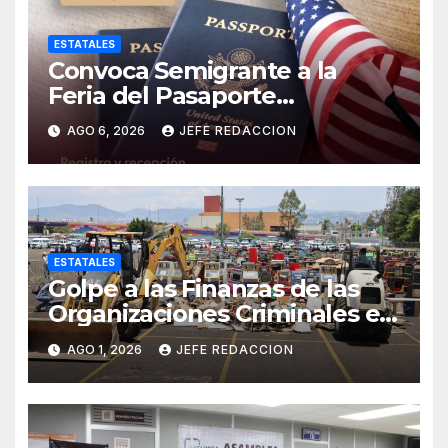
ESTATALES
Convoca Semigrante a la
Feria del Pasaporte
Estadounidense 2026
AGO 6, 2026
JEFE REDACCION
ESTATALES
Golpe a las Finanzas de las
Organizaciones Criminales en
Operativos
AGO 1, 2026
JEFE REDACCION
Interinstitucionales