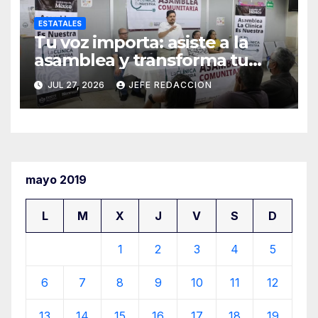
ESTATALES
Tu voz importa: asiste a la
asamblea y transforma tu
clínica del IMSS-Bienestar
JUL 27, 2026
JEFE REDACCION
mayo 2019
L
M
X
J
V
S
D
1
2
3
4
5
6
7
8
9
10
11
12
13
14
15
16
17
18
19