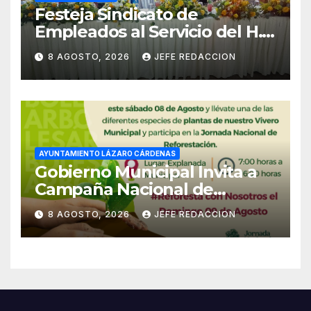
Festeja Sindicato de
Empleados al Servicio del H.
Ayuntamiento de LZC Día del
8 AGOSTO, 2026
JEFE REDACCION
Empleado Municipal
AYUNTAMIENTO LÁZARO CÁRDENAS
Gobierno Municipal Invita a
Campaña Nacional de
Reforestación
8 AGOSTO, 2026
JEFE REDACCION