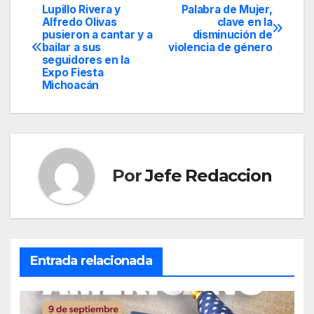
Lupillo Rivera y
Palabra de Mujer,
Navegación
Alfredo Olivas
clave en la
pusieron a cantar y a
disminución de
de
bailar a sus
violencia de género
seguidores en la
entradas
Expo Fiesta
Michoacán
Por
Jefe Redaccion
Entrada relacionada