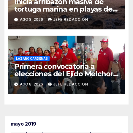
Inicia arribazón masiva de
tortuga marina en playas de
Michoacán
AGO 8, 2026
JEFE REDACCION
LÁZARO CÁRDENAS
Primera convocatoria a
elecciones del Ejido Melchor
Ocampo en Lázaro Cárdenas
AGO 8, 2026
JEFE REDACCION
el domingo
mayo 2019