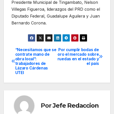
Presidente Municipal de Tingambato, Nelson
Villegas Figueroa, liderazgos del PRD como el
Diputado Federal, Guadalupe Aguilera y Juan
Bernardo Corona.
“Necesitamos que se
Por cumplir bodas de
Navegación
contrate mano de
oro el mercado sobre
obra local”:
ruedas en el estado y
de
trabajadores de
el país
Lázaro Cárdenas
entradas
UTEI
Por
Jefe Redaccion