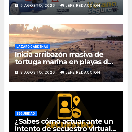
por carretera
9 AGOSTO, 2026
JEFE REDACCION
LÁZARO CÁRDENAS
Inicia arribazón masiva de
tortuga marina en playas de
Michoacán
8 AGOSTO, 2026
JEFE REDACCION
SEGURIDAD
¿Sabes cómo actuar ante un
intento de secuestro virtual?