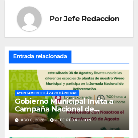
Por
Jefe Redaccion
Entrada relacionada
AYUNTAMIENTO LÁZARO CÁRDENAS
Gobierno Municipal Invita a
Campaña Nacional de
Reforestación
AGO 8, 2026
JEFE REDACCION