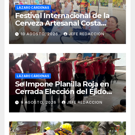
LÁZARO CÁRDENAS
Festival Internacional de la
Cerveza Artesanal Costa
Michoacán 2026 Cerro su 19ª
10 AGOSTO, 2026
JEFE REDACCION
Edición
LÁZARO CÁRDENAS
Se Impone Planilla Roja en
Cerrada Elección del Ejido
Melchor Ocampo en Lázaro
9 AGOSTO, 2026
JEFE REDACCION
Cárdenas