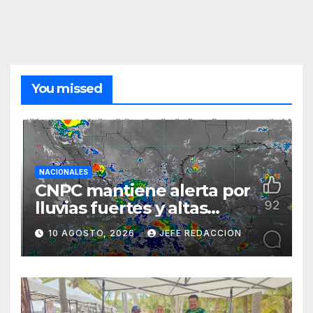
You missed
NACIONALES
CNPC mantiene alerta por
lluvias fuertes y altas
temperaturas en varios
10 AGOSTO, 2026
JEFE REDACCION
estados del país