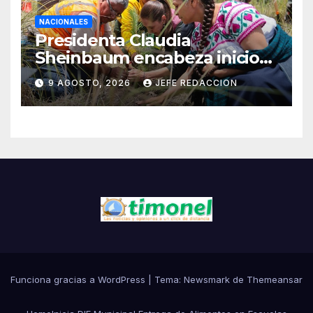
NACIONALES
Presidenta Claudia
Sheinbaum encabeza inicio
de la Jornada Nacional de
9 AGOSTO, 2026
JEFE REDACCION
Reforestación 2026
Funciona gracias a WordPress
|
Tema:
Newsmark
de
Themeansar