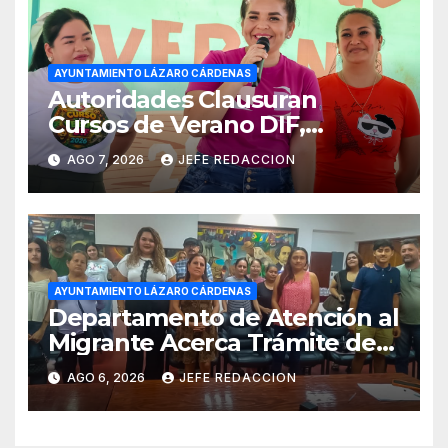
AYUNTAMIENTO LÁZARO CÁRDENAS
Autoridades Clausuran
Cursos de Verano DIF,
Seguridad Pública y Casa de
AGO 7, 2026
JEFE REDACCION
Cultura 2026
AYUNTAMIENTO LÁZARO CÁRDENAS
Departamento de Atención al
Migrante Acerca Trámite de
Pasaportes Estadounidenses
AGO 6, 2026
JEFE REDACCION
a Residentes de Lázaro
Cárdenas