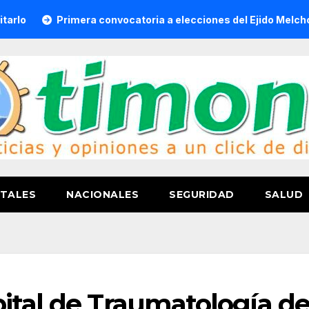
Primera convocatoria a elecciones del Ejido Melchor Ocam
TALES
NACIONALES
SEGURIDAD
SALUD
ital de Traumatología de