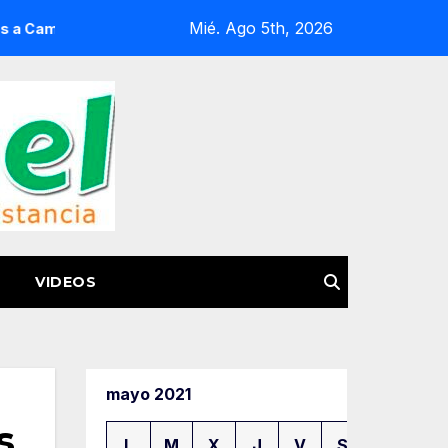
Mié. Ago 5th, 2026
 de Miseria
Guardia Civil fortalece su capacidad operati
VIDEOS
mayo 2021
s
L
M
X
J
V
S
D