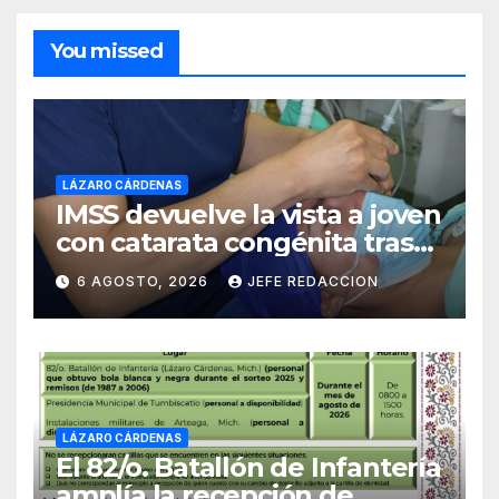
You missed
LÁZARO CÁRDENAS
IMSS devuelve la vista a joven
con catarata congénita tras
23 años de limitación visual
6 AGOSTO, 2026
JEFE REDACCION
LÁZARO CÁRDENAS
El 82/o. Batallón de Infantería
amplía la recepción de