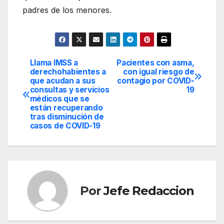
padres de los menores.
Llama IMSS a
Pacientes con asma,
Navegación
derechohabientes a
con igual riesgo de
que acudan a sus
contagio por COVID-
de
consultas y servicios
19
médicos que se
entradas
están recuperando
tras disminución de
casos de COVID-19
Por
Jefe Redaccion