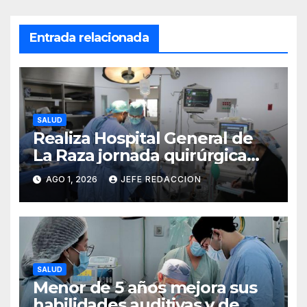
Entrada relacionada
SALUD
Realiza Hospital General de
La Raza jornada quirúrgica
que transforma la vida de 10
AGO 1, 2026
JEFE REDACCION
menores con labio y paladar
hendido
SALUD
Menor de 5 años mejora sus
habilidades auditivas y de