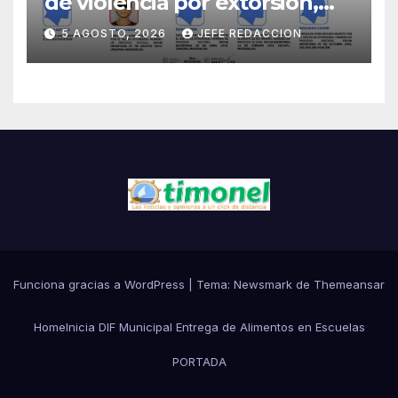
de violencia por extorsión,
pilar de la estrategia estatal:
5 AGOSTO, 2026
JEFE REDACCION
SSP
Funciona gracias a WordPress
|
Tema:
Newsmark
de
Themeansar
Home
Inicia DIF Municipal Entrega de Alimentos en Escuelas
PORTADA