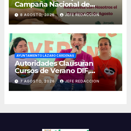
Campaña Nacional de
Reforestación
8 AGOSTO, 2026
JEFE REDACCION
AYUNTAMIENTO LÁZARO CÁRDENAS
Autoridades Clausuran
Cursos de Verano DIF,
Seguridad Pública y Casa de
7 AGOSTO, 2026
JEFE REDACCION
Cultura 2026