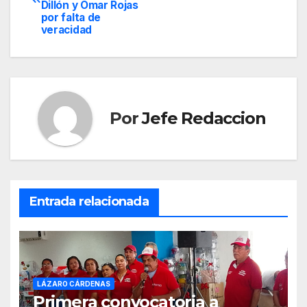
de
Dillón y Omar Rojas
por falta de
entradas
veracidad
Por
Jefe Redaccion
Entrada relacionada
LÁZARO CÁRDENAS
Primera convocatoria a