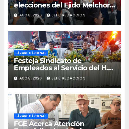
elecciones del Ejido Melchor
Ocampo en Lázaro Cárdenas
AGO 8, 2026
JEFE REDACCION
el domingo
LÁZARO CÁRDENAS
Festeja Sindicato de
Empleados al Servicio del H.
Ayuntamiento de LZC Día del
AGO 8, 2026
JEFE REDACCION
Empleado Municipal
LÁZARO CÁRDENAS
FGE Acerca Atención