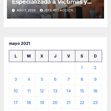
Especializada a Víctimas y
Ciudadanía de Coalcomán
AGO 7, 2026
JEFE REDACCION
mayo 2021
L
M
X
J
V
S
D
1
2
3
4
5
6
7
8
9
10
11
12
13
14
15
16
17
18
19
20
21
22
23