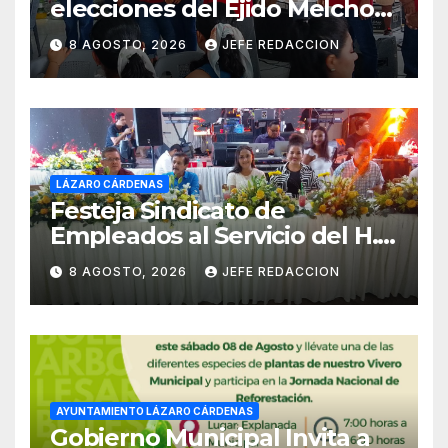
elecciones del Ejido Melchor
Ocampo en Lázaro Cárdenas
8 AGOSTO, 2026
JEFE REDACCION
el domingo
LÁZARO CÁRDENAS
Festeja Sindicato de
Empleados al Servicio del H.
Ayuntamiento de LZC Día del
8 AGOSTO, 2026
JEFE REDACCION
Empleado Municipal
AYUNTAMIENTO LÁZARO CÁRDENAS
Gobierno Municipal Invita a